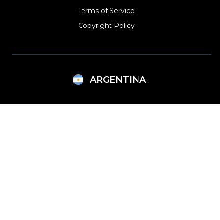
Terms of Service
Copyright Policy‎
ARGENTINA
Argentina
Lithuania
Brazil
Mexico
Bulgaria
Netherlands
Canada (English)
Norway