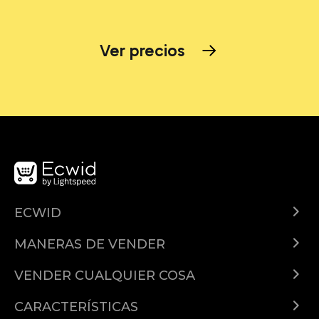
Ver precios
ECWID
¿Qué es Ecwid?
MANERAS DE VENDER
Demo
Vender en todas partes
Precios
VENDER CUALQUIER COSA
Facebook
Vender productos en línea
Características
Google
CARACTERÍSTICAS
Vender suscripciones
Documentación de la API