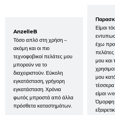
Παρασκ
Είμαι τό
AnzelleB
εντυπωσ
Τόσο απλό στη χρήση –
έχω προτ
ακόμη και οι πιο
πελάτες
τεχνοφοβικοί πελάτες μου
μου και 
μπορούν να το
χρησιμοπ
διαχειριστούν. Εύκολη
μου κατ
εγκατάσταση, γρήγορη
τέσσερα 
εγκατάσταση. Χρόνια
είμαι w
φωτός μπροστά από άλλα
Όμορφη 
πρόσθετα καταστημάτων.
εξαιρετι