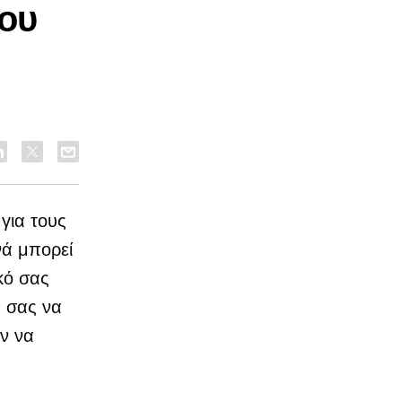
που
ο
για τους
νά μπορεί
κό σας
ά σας να
ν να