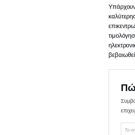
Υπάρχουν 
καλύτερης
επικεντρω
τιμολόγη
ηλεκτρονι
βεβαιωθεί
Πώ
Συμβ
επιχε