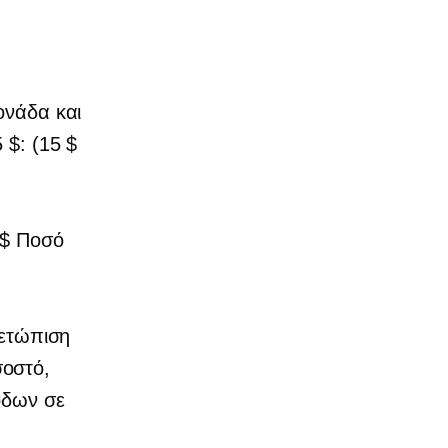
ονάδα και
5 $: (15 $
 $ Ποσό
μετώπιση
σοστό,
όδων σε