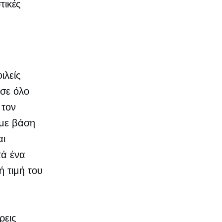
τικές
ιλείς
 σε όλο
 τον
 με βάση
αι
τά ένα
 τιμή του
ρεις