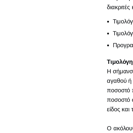
διακριτές
Τιμολό
Τιμολό
Προγρα
Τιμολόγ
Η σήμανση
αγαθού ή 
ποσοστό 
ποσοστό σ
είδος και
Ο ακόλουθ