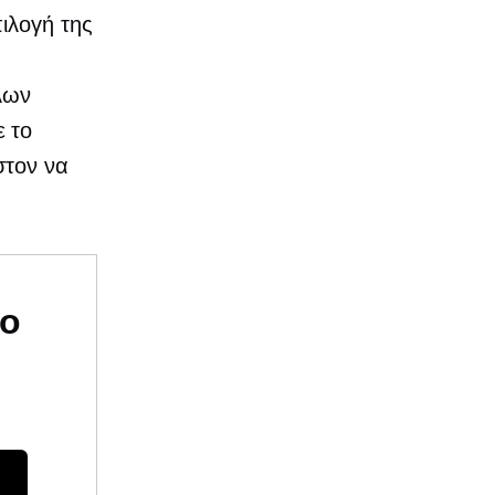
ιλογή της
λων
 το
στον να
υο