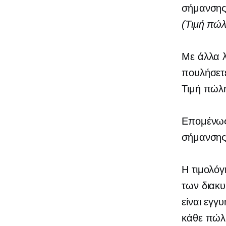
σήμανσης
(Τιμή πώλ
Με άλλα λ
πουλήσετε
Τιμή πώλη
Επομένως,
σήμανσης)
Η τιμολόγ
των διακ
είναι εγγ
κάθε πώλ