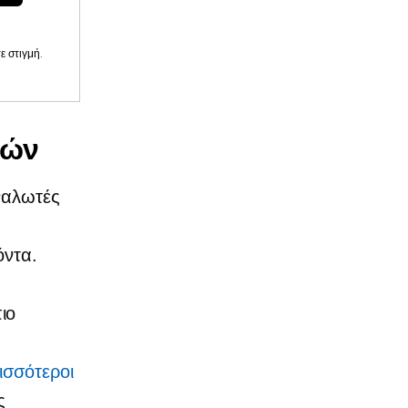
 στιγμή.
μών
ναλωτές
όντα.
ιο
ισσότεροι
ς