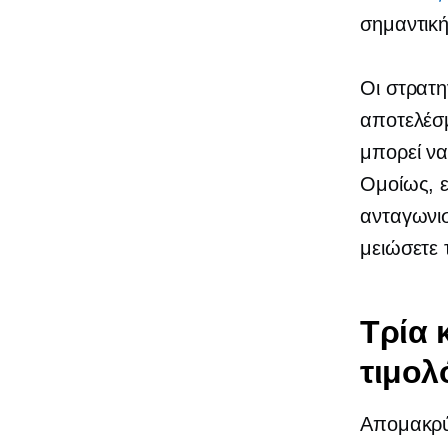
σημαντική
Οι στρατη
αποτελέσ
μπορεί να
Ομοίως, ε
ανταγωνισ
μειώσετε 
Τρία 
τιμολ
Απομακρύν