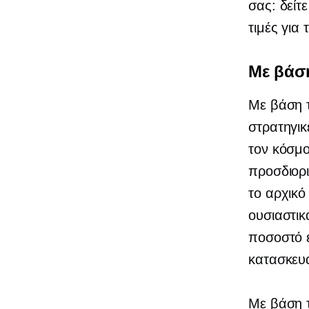
σας: δείτε
τιμές για
Με βάσ
Με βάση 
στρατηγικ
τον κόσμο
προσδιορι
το αρχικό
ουσιαστικ
ποσοστό ε
κατασκευ
Με βάση 