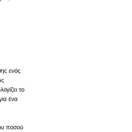
σης ενός
ως
ογίζει το
για ένα
του ποσού