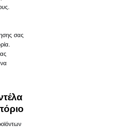
ους.
γησης σας
ρία.
σας
 να
ντέλα
πόριο
ροϊόντων