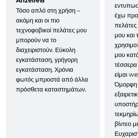
AnzelleB
εντυπωσ
Τόσο απλό στη χρήση –
έχω προτ
ακόμη και οι πιο
πελάτες
τεχνοφοβικοί πελάτες μου
μου και 
μπορούν να το
χρησιμοπ
διαχειριστούν. Εύκολη
μου κατ
εγκατάσταση, γρήγορη
τέσσερα 
εγκατάσταση. Χρόνια
είμαι w
φωτός μπροστά από άλλα
Όμορφη 
πρόσθετα καταστημάτων.
εξαιρετι
υποστήρι
τεκμηρί
βίντεο μ
Ευχαρισ