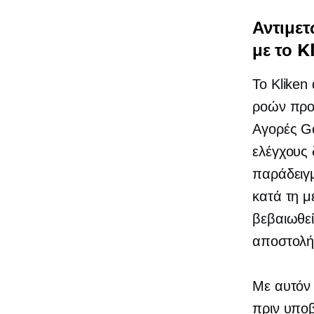
Αντιμε
με το K
Το Kliken
ροών προ
Αγορές Go
ελέγχους 
παράδειγμ
κατά τη 
βεβαιωθεί
αποστολή
Με αυτόν 
πριν υπο