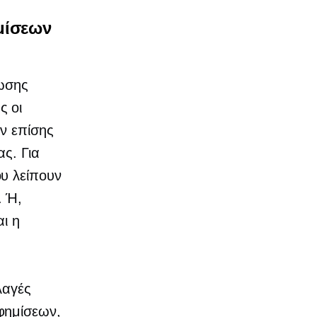
μίσεων
τωσης
ς οι
ύν επίσης
ς. Για
υ λείπουν
. Ή,
αι η
λαγές
φημίσεων,