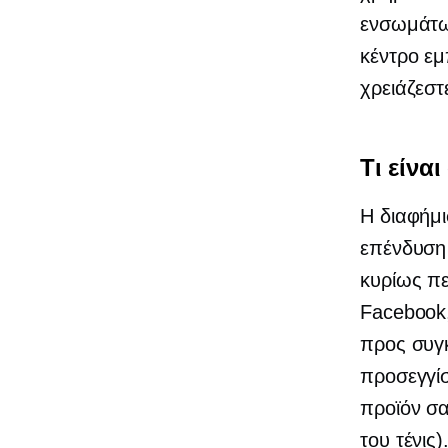
ενσωμάτω
κέντρο εμ
χρειάζεστ
Τι είνα
Η διαφήμι
επένδυση 
κυρίως πε
Facebook,
προς συγκ
προσεγγίσ
προϊόν σα
του τένις)