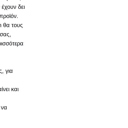
έχουν δει
προϊόν.
n θα τους
σας,
ρισσότερα
, για
νει και
 να