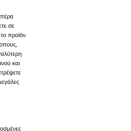
έρα ​​
ετε σε
 το προϊόν
τοπους,
γαλύτερη
ινού και
ατρέψετε
μεγάλες
μοσμένες