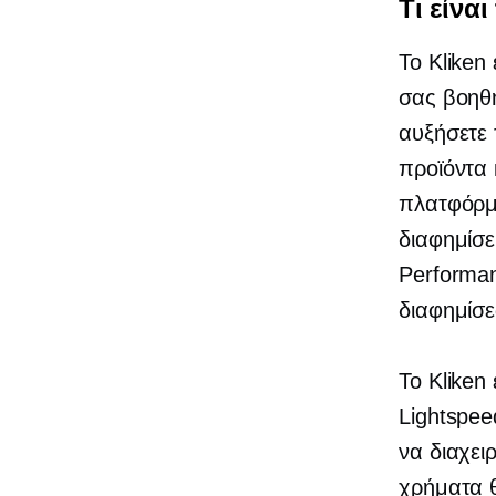
Τι είναι
Το Kliken
σας βοηθή
αυξήσετε 
προϊόντα 
πλατφόρμ
διαφημίσ
Performa
διαφημίσε
Το Kliken
Lightspee
να διαχει
χρήματα θ