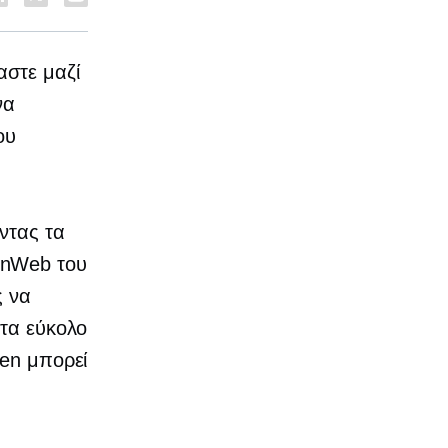
αστε μαζί
να
ου
ντας τα
enWeb του
ς να
υτα εύκολο
ken μπορεί