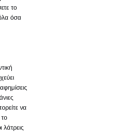
ετε το
όλα όσα
ντική
χεύει
ιαφημίσεις
άνιες
πορείτε να
 το
 λάτρεις