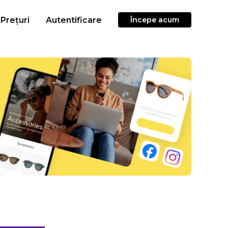
Prețuri
Autentificare
Începe acum