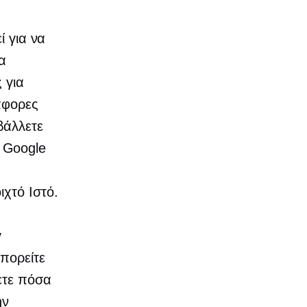
ί για να
α
 για
άφορες
βάλλετε
 Google
χτό Ιστό.
y
Μπορείτε
σετε πόσα
ην