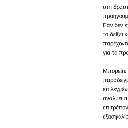
στη δραστ
προηγουμέ
Εάν δεν έ
το δείξει
κ
παρέχοντα
για το προ
Μπορείτε 
παράδειγ
επιλεγμέν
αναλύει π
επιτρέπον
εξασφαλίσ