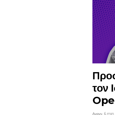
Προσ
τον 
Op
Αναγν. 6 min