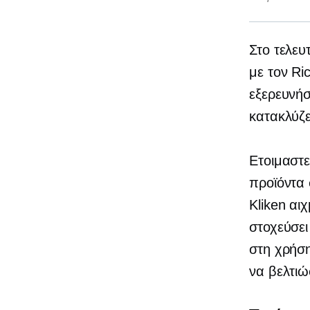
Στο τελευ
με τον Ri
εξερευνήσ
κατακλύζει
Ετοιμαστε
προϊόντα
Kliken
αι
στοχεύσει
στη χρήση
να βελτιώ