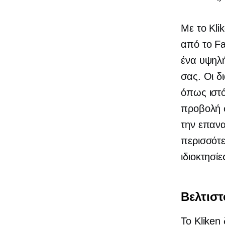
Με το Kli
από το Fa
ένα
υψηλ
σας. Οι δ
όπως ιστό
προβολή σ
την επανα
περισσότε
ιδιοκτησίε
Βελτισ
Το Kliken