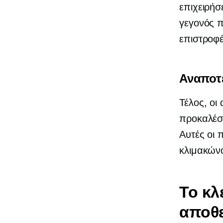
επιχειρήσ
γεγονός π
επιστροφέ
Αναποτε
Τέλος, οι
προκαλέσο
Αυτές οι 
κλιμακώνο
Το κλ
αποθε