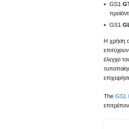
GS1
G
προϊόν
GS1
G
Η χρήση α
επιτύχουν
έλεγχο το
τυποποίησ
επιχειρήσ
The
GS1
επιτρέπον