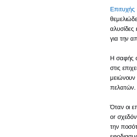
Επιτυχής
θεμελιώδε
αλυσίδες 
για την α
Η σαφής ο
στις επιχ
μειώνουν 
πελατών.
Όταν οι ε
or
σχεδόν
την ποσότ
εφοδιασμο