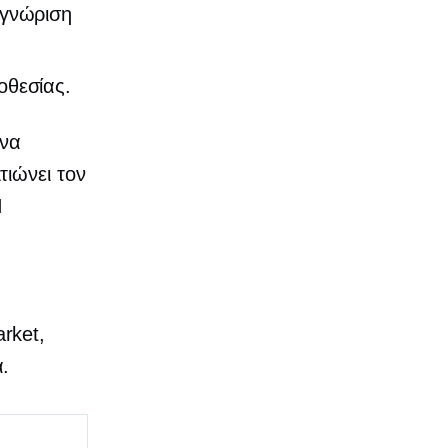
αγνώριση
οθεσίας.
 να
ιώνει τον
Η
rket,
.