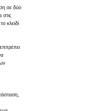
ση σε δύο
α στις
το κλειδί
επιτρέπει
να
των
τάσταση,
εμα,