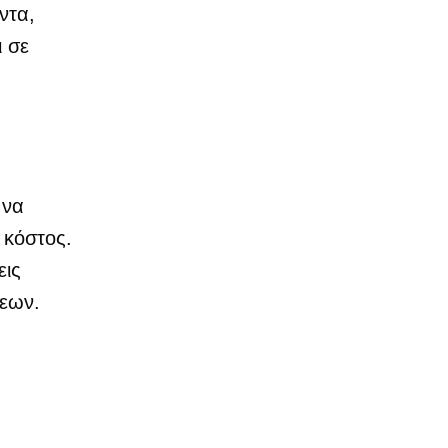
ντα,
ι σε
 να
 κόστος.
εις
σεων.