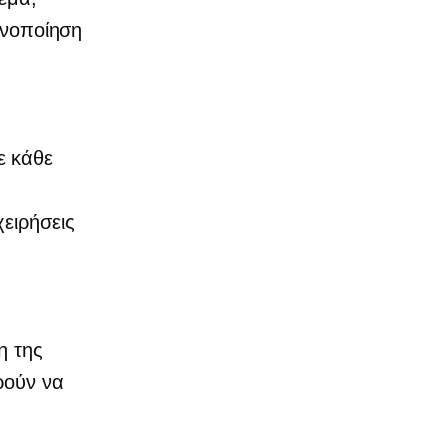
ανοποίηση
ε κάθε
χειρήσεις
η της
ρούν να