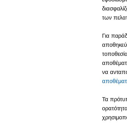
διασφαλίζ
των πελα
Για παρά
αποθηκεύ
τοποθεσία
αποθέματο
να ανταπ
αποθέματ
Τα πρότυπ
ορατότητα
χρησιμοπ