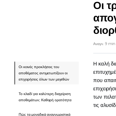
Οι τ
απογ
διορ
Αναγν. 9 min
Η καλή δι
Οι κοινές προκλήσεις του
επιτυχημέ
αποθέματος αντιμετωπίζουν οι
επιχειρήσεις όλων των μεγεθών
που απαιτ
επιχειρήσ
Το κλειδί για καλύτερη διαχείριση
των πελατ
αποθεμάτων; Καθαρή ορατότητα
τις αλυσί
Πώς τα μοναδικά αναγνωριστικά