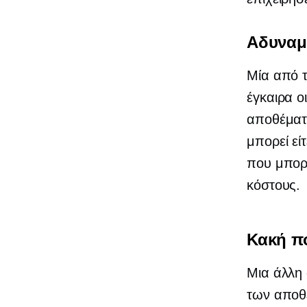
Αδυναμ
Μία από τ
έγκαιρα ο
αποθέματο
μπορεί εί
που μπορ
κόστους.
Κακή π
Μια άλλη 
των αποθε