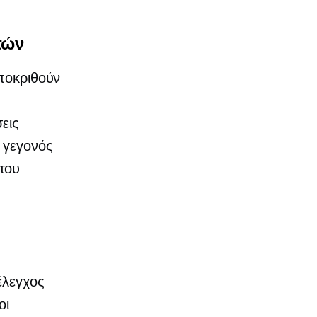
τών
αποκριθούν
εις
 γεγονός
του
έλεγχος
οι