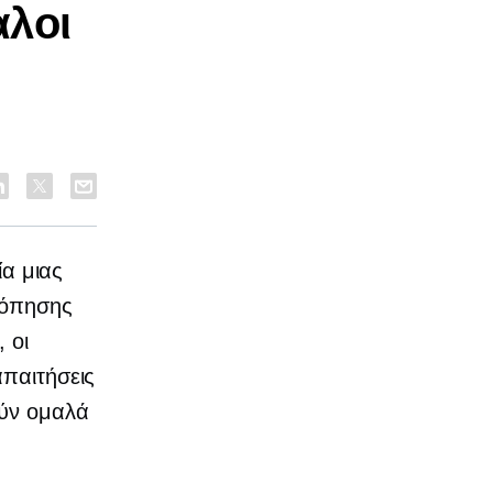
αλοι
ία μιας
ρόπησης
 οι
απαιτήσεις
ούν ομαλά