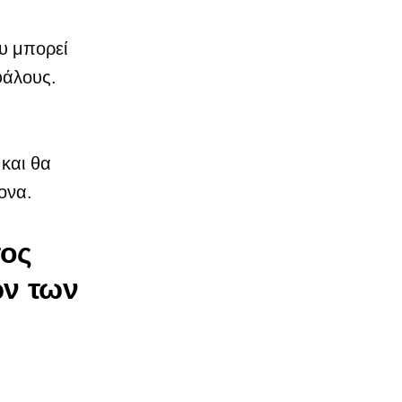
υ μπορεί
φάλους.
 και θα
ονα.
τος
ων των