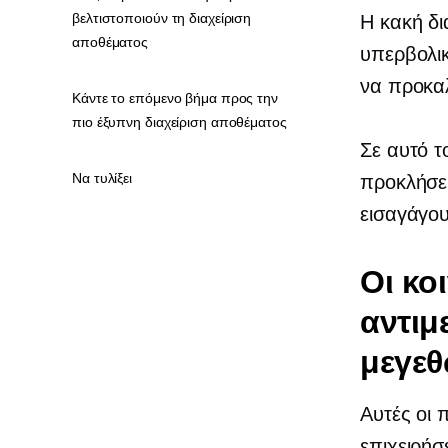
βελτιστοποιούν τη διαχείριση
Η κακή δι
αποθέματος
υπερβολι
να προκαλ
Κάντε το επόμενο βήμα προς την
πιο έξυπνη διαχείριση αποθέματος
Σε αυτό τ
Να τυλίξει
προκλήσει
εισαγάγου
Οι κο
αντιμ
μεγε
Αυτές οι 
επιχειρήσ