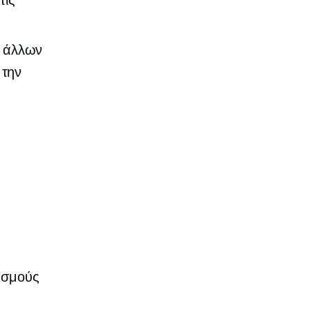
τις
ι άλλων
 την
ιασμούς