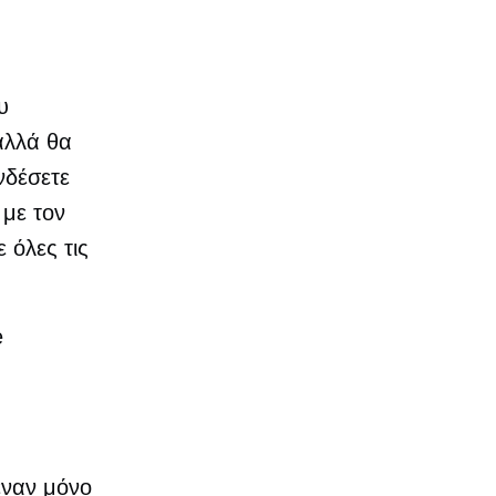
υ
αλλά θα
νδέσετε
 με τον
 όλες τις
e
έναν μόνο