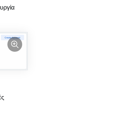
ουργία
ές