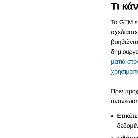
Τι κά
Το GTM ε
σχεδιαστε
βοηθώντας
δημιουργο
ματιά στον
χρησιμοπ
Πριν προ
ανανέωση
Ετικέτε
δεδομέν