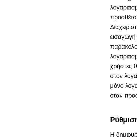
λογαριασ
προσθέτου
Διαχειρισ
εισαγωγή 
παρακολ
λογαριασμ
χρήστες θ
στον λογα
μόνο λογα
όταν προσ
Ρύθμισ
Η δημιουρ