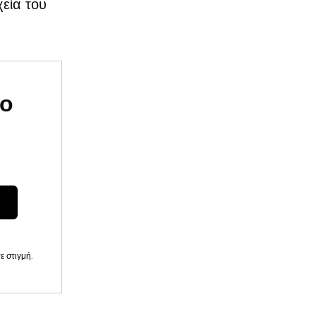
εία του
υο
 στιγμή.