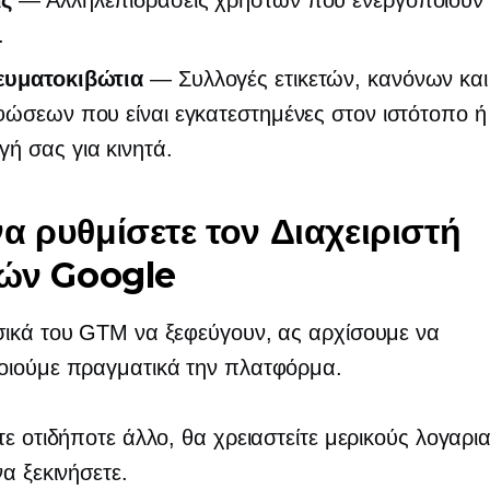
ς
— Αλληλεπιδράσεις χρηστών που ενεργοποιούν 
.
υματοκιβώτια
— Συλλογές ετικετών, κανόνων κα
ώσεων που είναι εγκατεστημένες στον ιστότοπο ή
ή σας για κινητά.
α ρυθμίσετε τον Διαχειριστή
τών Google
σικά του GTM να ξεφεύγουν, ας αρχίσουμε να
οιούμε πραγματικά την πλατφόρμα.
τε οτιδήποτε άλλο, θα χρειαστείτε μερικούς λογαρ
να ξεκινήσετε.