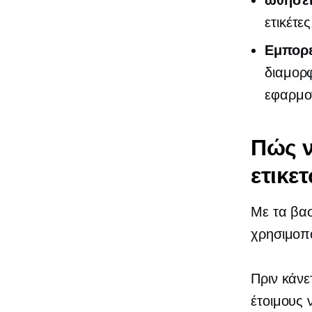
ωθήσει
ετικέτες
Εμπορε
διαμορφ
εφαρμογ
Πώς ν
ετικε
Με τα βα
χρησιμοπ
Πριν κάνε
έτοιμους 