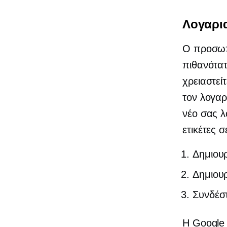
Λογαρι
Ο προσωπ
πιθανότατ
χρειαστεί
τον λογαρ
νέο σας λ
ετικέτες 
Δημιου
Δημιου
Συνδέσ
Η Google 