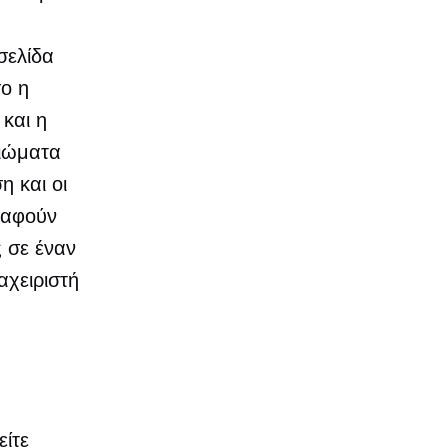
σελίδα
σο η
και η
αιώματα
η και οι
ραφούν
 σε έναν
αχειριστή
είτε