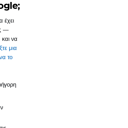
ogle;
α έχει
ας —
 και να
ίξτε μια
 να το
ρήγορη
υν