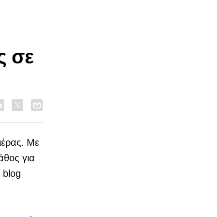
ς σε
ιέρας. Με
άθος για
 blog