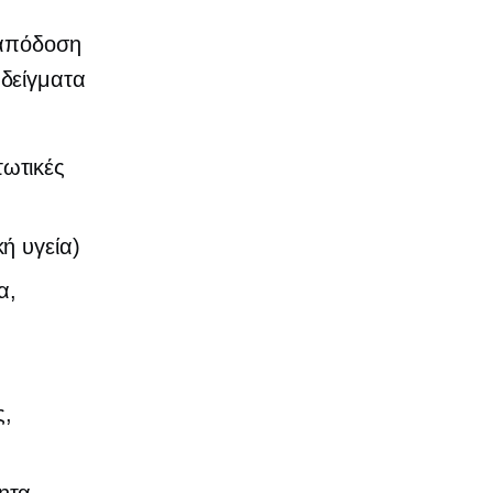
 απόδοση
δείγματα
τωτικές
ή υγεία)
α,
ς,