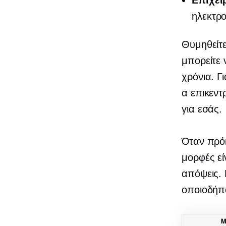
Επιχει
ηλεκτρο
Θυμηθείτε
μπορείτε 
χρόνια. Γ
α
επικεντ
για εσάς.
Όταν πρόκ
μορφές εί
απόψεις. 
οποιοδήπο