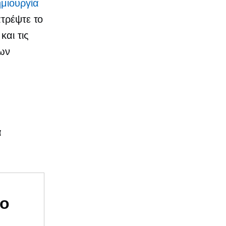
ημιουργία
ατρέψτε το
και τις
των
α
υο