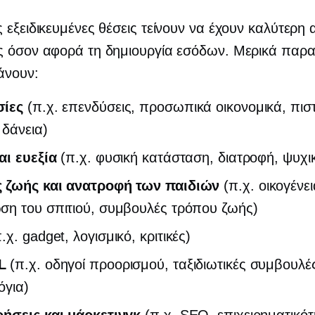
 εξειδικευμένες θέσεις τείνουν να έχουν καλύτερη
ς όσον αφορά τη δημιουργία εσόδων. Μερικά παρα
άνουν:
ίες
(π.χ. επενδύσεις, προσωπικά οικονομικά, πισ
 δάνεια)
αι ευεξία
(π.χ. φυσική κατάσταση, διατροφή, ψυχικ
 ζωής και ανατροφή των παιδιών
(π.χ. οικογένει
ση του σπιτιού, συμβουλές τρόπου ζωής)
.χ. gadget, λογισμικό, κριτικές)
L
(π.χ. οδηγοί προορισμού, ταξιδιωτικές συμβουλέ
όγια)