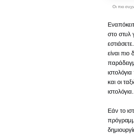
Οι πιο συχ
Εναπόκειτ
στο στυλ 
εστιάσετε
είναι πιο
παράδειγ
ιστολόγια
και οι ταξ
ιστολόγια.
Εάν το ισ
πρόγραμμα
δημιουργ