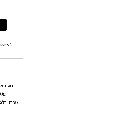
 στιγμή.
ναι να
 θα
κάτι που