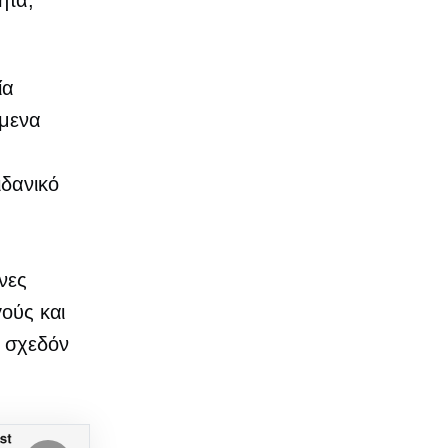
ητα,
ία
όμενα
ιδανικό
νες
γούς και
α σχεδόν