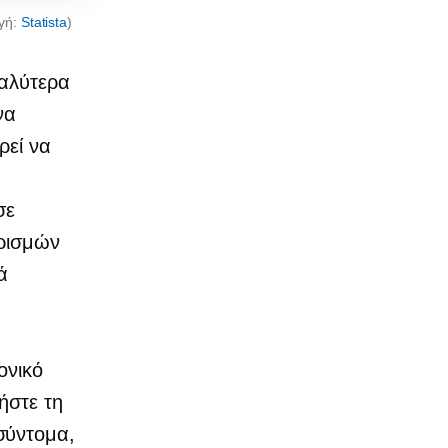
ηγή:
Statista
)
καλύτερα
να
ρεί να
σε
ορισμών
ά
ονικό
ήστε τη
σύντομα,