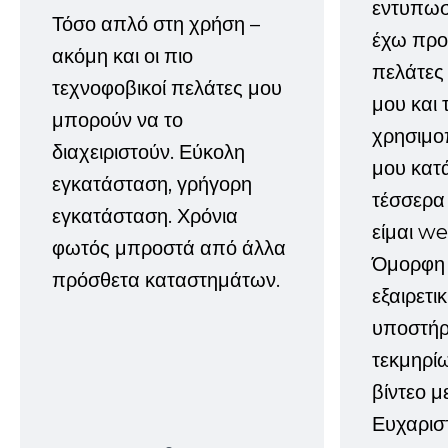
εντυπωσ
Τόσο απλό στη χρήση –
έχω προτ
ακόμη και οι πιο
πελάτες
τεχνοφοβικοί πελάτες μου
μου και 
μπορούν να το
χρησιμοπ
διαχειριστούν. Εύκολη
μου κατ
εγκατάσταση, γρήγορη
τέσσερα 
εγκατάσταση. Χρόνια
είμαι w
φωτός μπροστά από άλλα
Όμορφη 
πρόσθετα καταστημάτων.
εξαιρετι
υποστήρι
τεκμηρί
βίντεο μ
Ευχαρισ