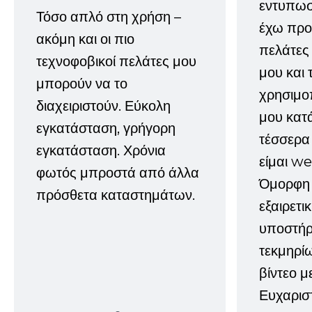
εντυπωσ
Τόσο απλό στη χρήση –
έχω προτ
ακόμη και οι πιο
πελάτες
τεχνοφοβικοί πελάτες μου
μου και 
μπορούν να το
χρησιμοπ
διαχειριστούν. Εύκολη
μου κατ
εγκατάσταση, γρήγορη
τέσσερα 
εγκατάσταση. Χρόνια
είμαι w
φωτός μπροστά από άλλα
Όμορφη 
πρόσθετα καταστημάτων.
εξαιρετι
υποστήρι
τεκμηρί
βίντεο μ
Ευχαρισ