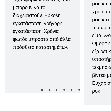
μου και 
μπορούν να το
χρησιμοπ
διαχειριστούν. Εύκολη
μου κατ
εγκατάσταση, γρήγορη
τέσσερα 
εγκατάσταση. Χρόνια
είμαι w
φωτός μπροστά από άλλα
Όμορφη 
πρόσθετα καταστημάτων.
εξαιρετι
υποστήρι
τεκμηρί
βίντεο μ
Ευχαρισ
ροκ!