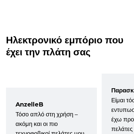
Ηλεκτρονικό εμπόριο που
έχει την πλάτη σας
Παρασκ
Είμαι τό
AnzelleB
εντυπωσ
Τόσο απλό στη χρήση –
έχω προτ
ακόμη και οι πιο
πελάτες
τεχνοφοβικοί πελάτες μου