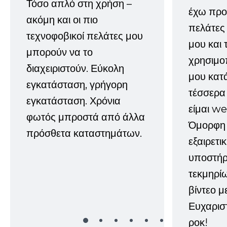
Τόσο απλό στη χρήση –
έχω προτ
ακόμη και οι πιο
πελάτες
τεχνοφοβικοί πελάτες μου
μου και 
μπορούν να το
χρησιμοπ
διαχειριστούν. Εύκολη
μου κατ
εγκατάσταση, γρήγορη
τέσσερα 
εγκατάσταση. Χρόνια
είμαι w
φωτός μπροστά από άλλα
Όμορφη 
πρόσθετα καταστημάτων.
εξαιρετι
υποστήρι
τεκμηρί
βίντεο μ
Ευχαρισ
ροκ!