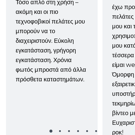
Τόσο απλό στη χρήση –
έχω προτ
ακόμη και οι πιο
πελάτες
τεχνοφοβικοί πελάτες μου
μου και 
μπορούν να το
χρησιμοπ
διαχειριστούν. Εύκολη
μου κατ
εγκατάσταση, γρήγορη
τέσσερα 
εγκατάσταση. Χρόνια
είμαι w
φωτός μπροστά από άλλα
Όμορφη 
πρόσθετα καταστημάτων.
εξαιρετι
υποστήρι
τεκμηρί
βίντεο μ
Ευχαρισ
ροκ!