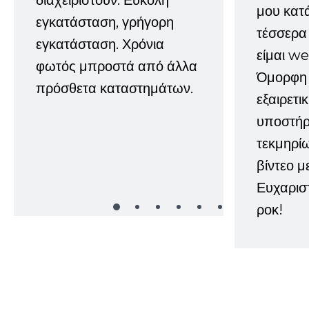
μου κατ
εγκατάσταση, γρήγορη
τέσσερα 
εγκατάσταση. Χρόνια
είμαι w
φωτός μπροστά από άλλα
Όμορφη 
πρόσθετα καταστημάτων.
εξαιρετι
υποστήρι
τεκμηρί
βίντεο μ
Ευχαρισ
ροκ!