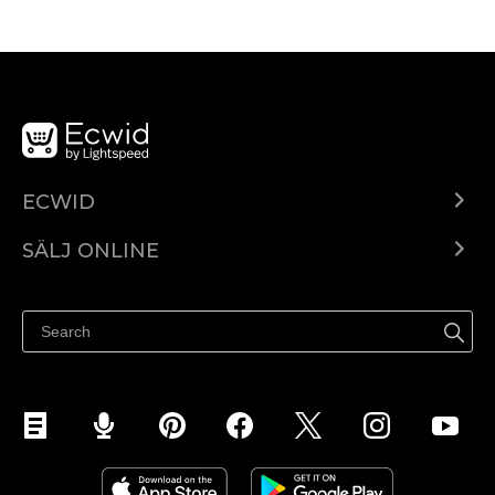
ECWID
Ecwid.com
SÄLJ ONLINE
Pris
Sälj överallt
Hjälpcenter
Sälj på Facebook
Sälj på Instagram