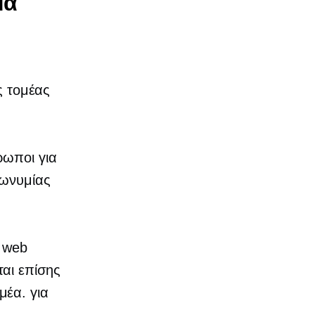
μα
ς τομέας
ρωποι για
πωνυμίας
η web
αι επίσης
μέα. για