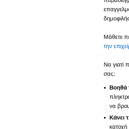
παράδειγμ
επαγγελμα
δημοφιλής
Μάθετε π
την επιχε
Να γιατί 
σας:
Βοηθά 
πληκτρ
να βρου
Κάνει 
κατοχή 