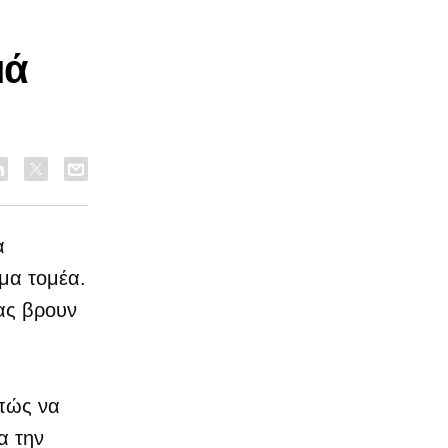
μά
α
μα τομέα.
σας βρουν
 πώς να
α την