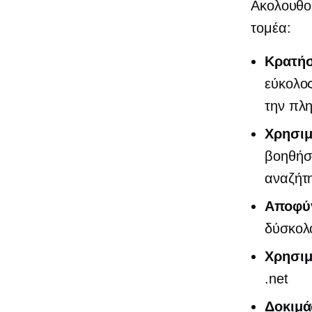
Ακολουθού
τομέα:
Κρατήσ
εύκολο
την πλ
Χρησιμ
βοηθήσ
αναζήτ
Αποφύγ
δύσκολ
Χρησιμ
.net
Δοκιμά