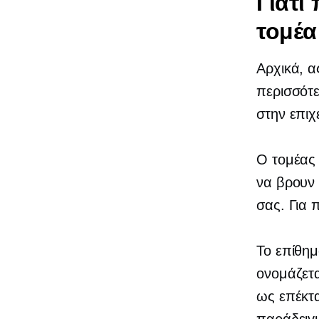
Γιατί
τομέα
Αρχικά, α
περισσότε
στην επιχ
Ο τομέας 
να βρουν 
σας. Για 
Το επίθημ
ονομάζετ
ως επέκτα