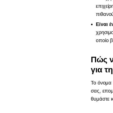
επιχείρ
πιθανο
Είναι 
χρησιμ
οποίο 
Πώς ν
για τ
Το όνομα 
σας, επομ
θυμάστε κ