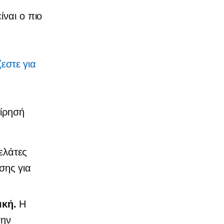
ίναι ο πιο
ζεστε για
είρησή
ελάτες
σης για
ική.
Η
την