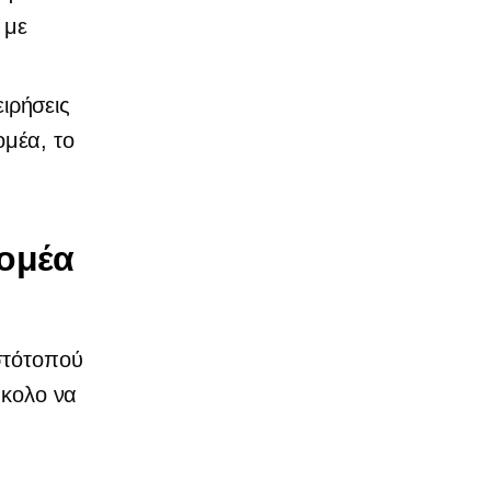
 με
ιρήσεις
μέα, το
τομέα
ιστότοπού
ύκολο να