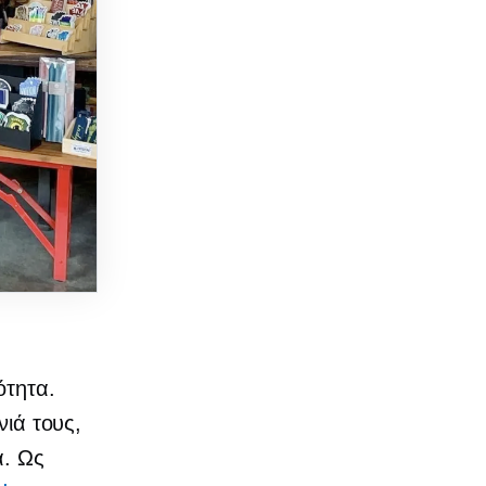
ότητα.
νιά τους,
α. Ως