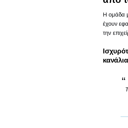
Η ομάδα μ
έχουν εφα
την επιχε
Ισχυρό
κανάλι
Τ