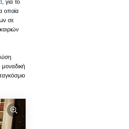
d
, για το
τα οποία
ων σε
υκαιριών
 λύση
η μοναδική
 παγκόσμιο