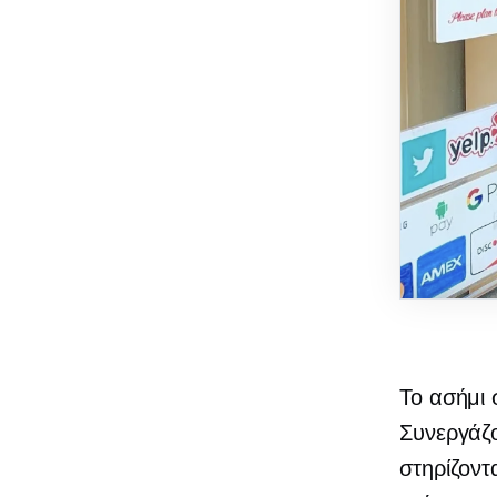
Το ασήμι 
Συνεργάζο
στηρίζοντ