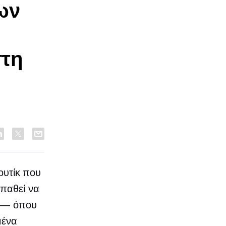
ων
στη
πουτίκ που
παθεί να
ν — όπου
μένα