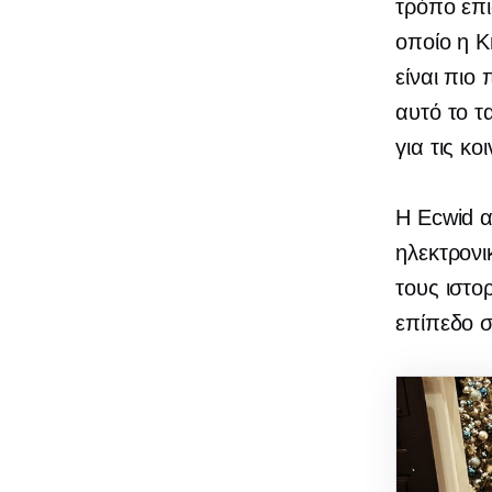
τρόπο επι
οποίο η K
είναι πι
αυτό το τ
για τις κ
Η Ecwid α
ηλεκτρονι
τους ιστο
επίπεδο σ