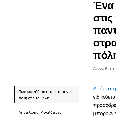
Ένα
στις
παντ
στρα
πόλ
Αναγν. 8 min
Ασήμι στ
Πώς ωφελήθηκε το ασήμι στην
ειδικεύετ
πόλη από το Ecwid;
προσφέρε
Αποτέλεσμα: Μεγαλύτερες
μπορούν 