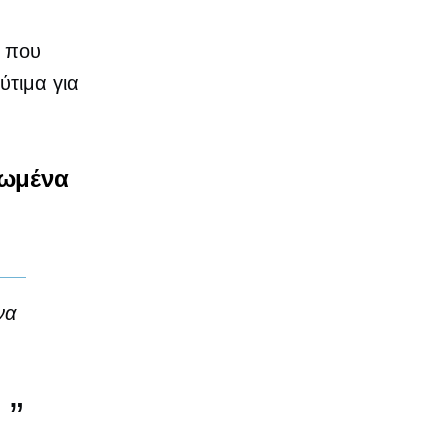
d που
ύτιμα για
τωμένα
να