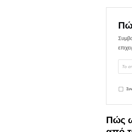
Πώ
Συμβ
επιχε
Συν
Πώς ω
από τ