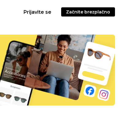
Prijavite se
Začnite brezplačno