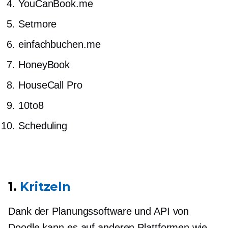
YouCanBook.me
Setmore
einfachbuchen.me
HoneyBook
HouseCall Pro
10to8
Scheduling
1.
Kritzeln
Dank der Planungssoftware und API von
Doodle kann es auf anderen Plattformen wie