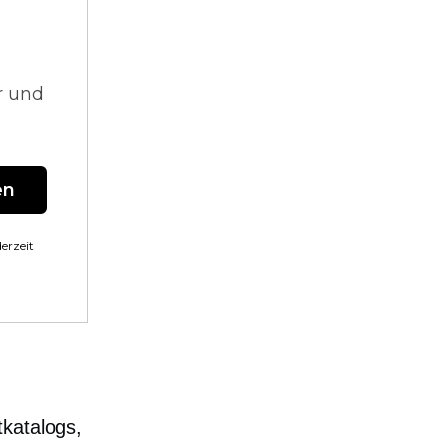
r und
en
erzeit
tkatalogs,