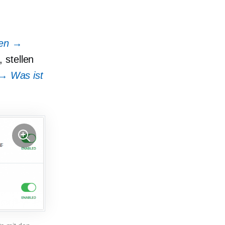
gen →
 stellen
 → Was ist