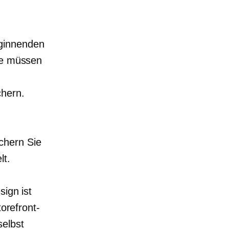
eginnenden
Sie müssen
chern.
chern Sie
lt.
sign ist
torefront-
selbst