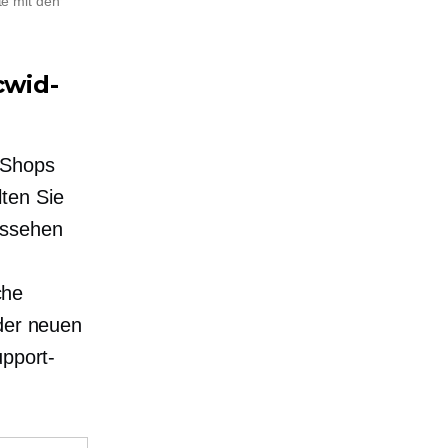
te mit den
cwid-
 Shops
ten Sie
ussehen
che
 der neuen
upport-