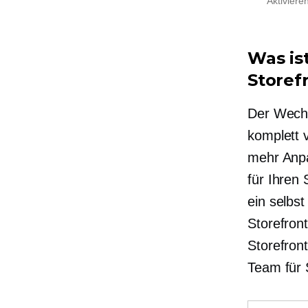
Aktiviere
Was is
Storef
Der Wechs
komplett 
mehr Anp
für Ihren 
ein
selbs
Storefron
Storefron
Team für 