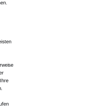
hen.
e
eisten
erweise
er
Ihre
n.
ufen