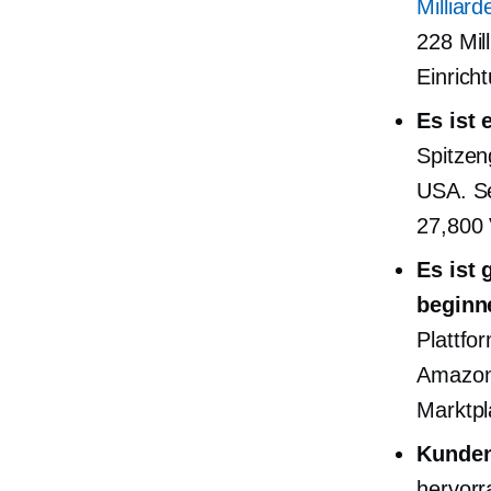
Milliar
228 Mil
Einrich
Es ist 
Spitze
USA. Se
27,800 
Es ist
beginn
Plattfo
Amazon,
Marktpla
Kunden
hervorr