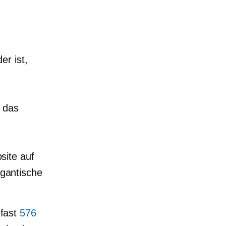
er ist,
e das
site auf
igantische
 fast
576