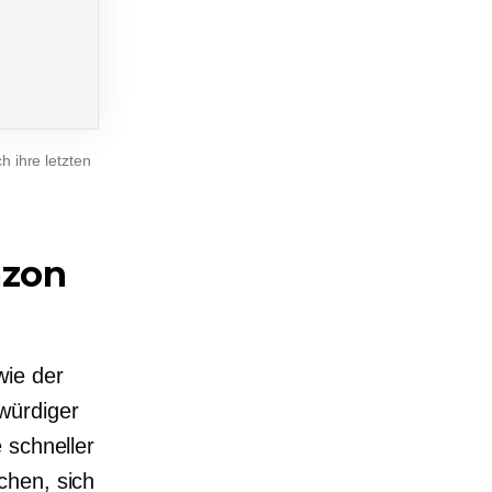
h ihre letzten
azon
wie der
würdiger
 schneller
chen, sich