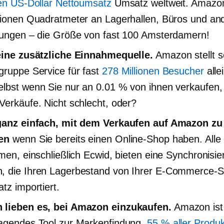
den US-Dollar Nettoumsatz
Umsatz weltweit. Amazon
lionen Quadratmeter an Lagerhallen, Büros und an
tungen – die Größe von fast 100 Amsterdamern!
eine zusätzliche Einnahmequelle.
Amazon stellt s
ngruppe
Service für fast
278 Millionen Besucher
alle
lbst wenn Sie nur an 0.01 % von ihnen verkaufen,
Verkäufe. Nicht schlecht, oder?
 ganz einfach, mit dem Verkaufen auf Amazon zu
en
wenn Sie bereits einen Online-Shop haben. Alle
rmen, einschließlich Ecwid, bieten eine Synchronisie
 die Ihren Lagerbestand von Ihrer E-Commerce-Si
tz importiert.
 lieben es, bei Amazon einzukaufen.
Amazon ist
agendes Tool zur Markenfindung.
55 % aller Produ