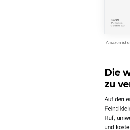
Amazon ist ei
Die w
zu ve
Auf den e
Feind kle
Ruf,
umwe
und koste