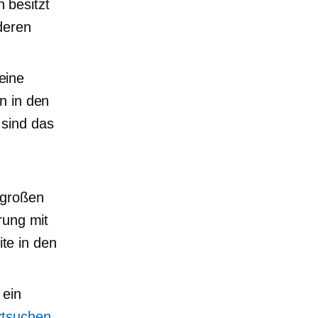
 besitzt
deren
eine
in in den
 sind das
 großen
rung mit
te in den
 ein
ktsuchen