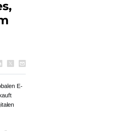
s,
um
obalen E-
kauft
italen