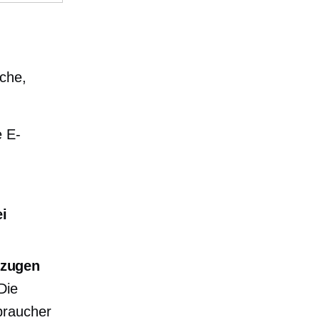
ache,
e
E-
i
rzugen
Die
braucher