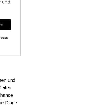
r und
en
erzeit
ühen und
Zeiten
Chance
ie Dinge