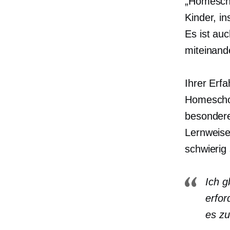
„Homeschoo
Kinder, i
Es ist au
miteinand
Ihrer Erf
Homeschoo
besondere
Lernweise
schwierig 
Ich g
erfor
es zu