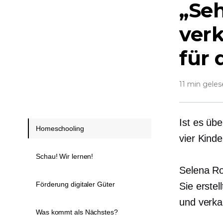
„Seh
verk
für 
11 min gele
Ist es üb
Homeschooling
vier Kind
Schau! Wir lernen!
Selena Ro
Förderung digitaler Güter
Sie erstel
und verka
Was kommt als Nächstes?