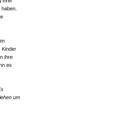
 ihrer
e haben.
ie
eim
 Kinder
n ihre
nn es
Es
iehen
um