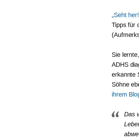
„Seht her!
Tipps für
(Aufmerks
Sie lernt
ADHS diag
erkannte 
Söhne ebe
ihrem Blo
Das w
Leben
abwec