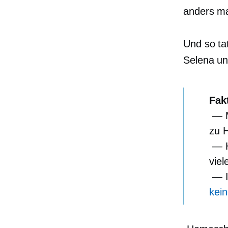
anders m
Und so tat
Selena un
Fak
— Mi
zu H
— Ha
viel
— In
kei