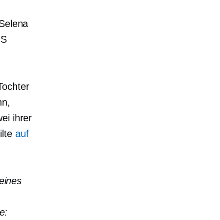
 Selena
HS
Tochter
nn,
ei ihrer
ilte
auf
eines
e: