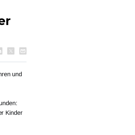
er
ühren und
funden:
er Kinder