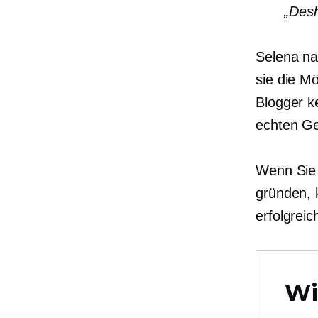
„Desh
Selena nah
sie die M
Blogger k
echten G
Wenn Sie 
gründen, 
erfolgrei
Wi