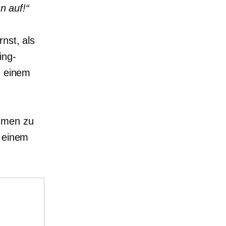
n auf!“
nst, als
ing-
u einem
hmen zu
 einem