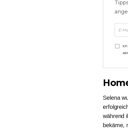
Tipp
ange
Ich
ab
Home
Selena wu
erfolgrei
während i
bekäme, m