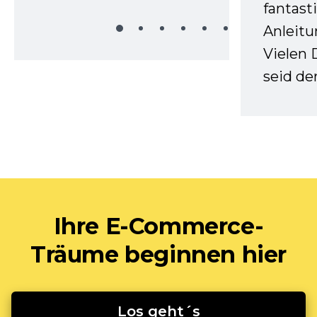
fantast
Anleitu
Vielen 
seid d
Ihre E-Commerce-
Träume beginnen hier
Los geht´s