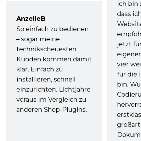
Ich bin
dass ic
AnzelleB
Websit
So einfach zu bedienen
empfoh
– sogar meine
jetzt f
technikscheuesten
eigenen
Kunden kommen damit
vier we
klar. Einfach zu
für die
installieren, schnell
bin. W
einzurichten. Lichtjahre
Codieru
voraus im Vergleich zu
hervor
anderen Shop-Plugins.
erstkla
großart
Dokume