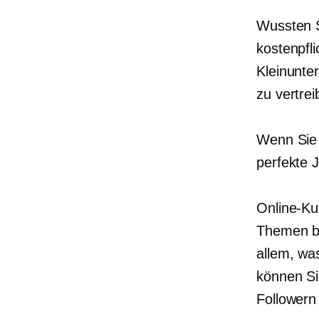
Wussten S
kostenpfli
Kleinunte
zu vertre
Wenn Sie 
perfekte 
Online-Ku
Themen bi
allem, wa
können Si
Followern 