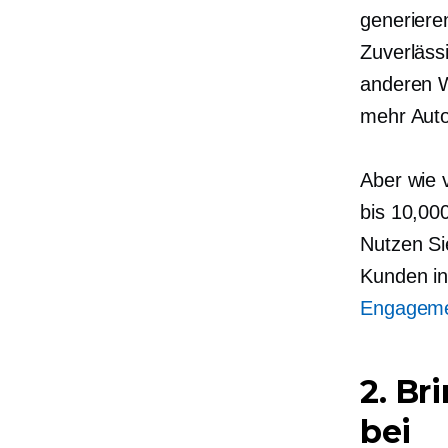
generiere
Zuverläss
anderen W
mehr Auto
Aber wie 
bis 10,00
Nutzen Sie
Kunden in
Engagem
2. Br
bei