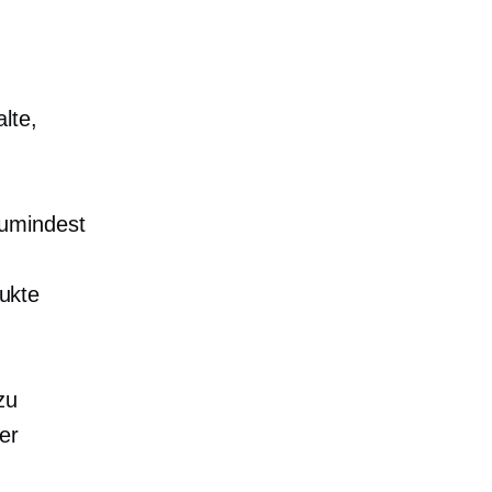
lte,
zumindest
ukte
zu
er