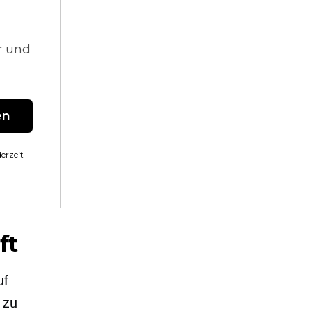
r und
en
erzeit
ft
uf
 zu