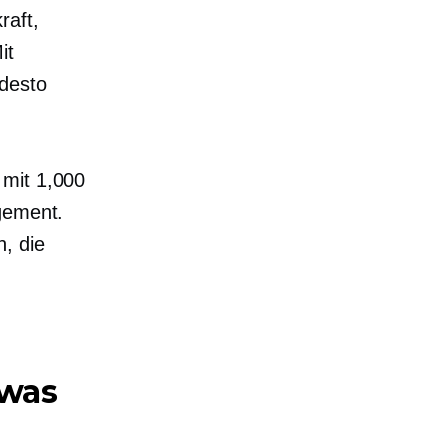
raft,
it
desto
 mit 1,000
gement.
n, die
twas