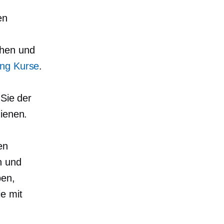
en
chen und
ing Kurse
.
 Sie der
dienen.
en
n und
ben,
e mit