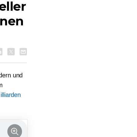
eller
enen
ldern und
rm
lliarden