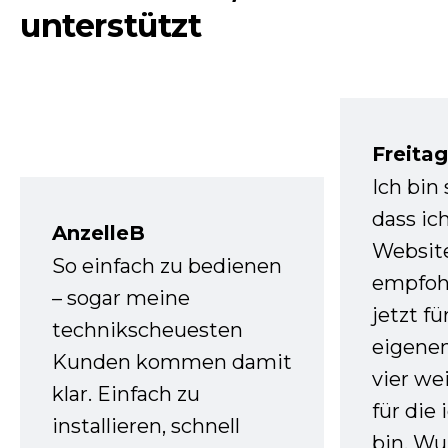
unterstützt
Freita
Ich bin
dass ic
AnzelleB
Websit
So einfach zu bedienen
empfoh
– sogar meine
jetzt f
technikscheuesten
eigenen
Kunden kommen damit
vier we
klar. Einfach zu
für die
installieren, schnell
bin. W