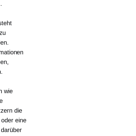
.
steht
 zu
len.
rmationen
gen,
n.
n wie
e
zern die
 oder eine
 darüber