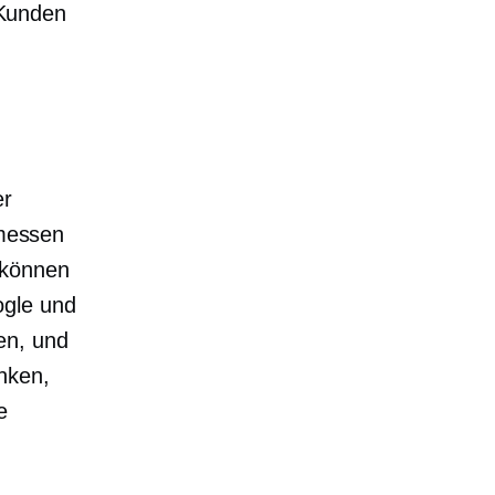
 Kunden
er
emessen
 können
ogle und
en, und
nken,
e