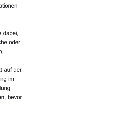
mationen
e dabei,
che oder
n.
t auf der
ung im
dung
en, bevor