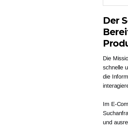
Der S
Berei
Prod
Die Missio
schnelle 
die Infor
interagie
Im E-Com
Suchanfra
und ausre