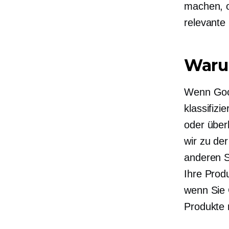
machen, 
relevante
Warum
Wenn Goog
klassifizi
oder über
wir zu de
anderen S
Ihre Prod
wenn Sie 
Produkte m