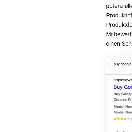
potenziel
Produktinf
Produktdet
Mitbewerb
einen Schr