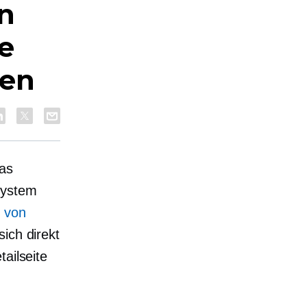
n
e
men
das
System
 von
sich direkt
ailseite