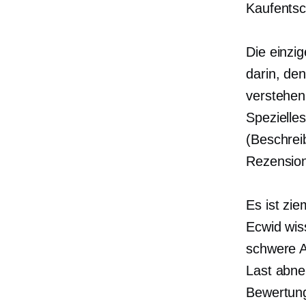
Kaufentsch
Die einzi
darin, de
verstehen
Spezielle
(Beschrei
Rezensione
Es ist zi
Ecwid wis
schwere A
Last abne
Bewertung