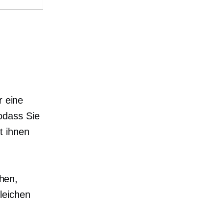
r eine
odass Sie
t ihnen
hen,
leichen