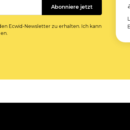
Abonniere jetzt
L
 den Ecwid-Newsletter zu erhalten. Ich kann
den.