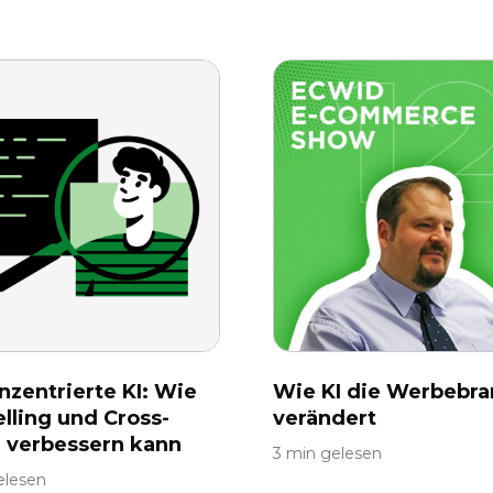
zentrierte KI: Wie
Wie KI die Werbebr
elling und Cross-
verändert
g verbessern kann
3 min gelesen
elesen