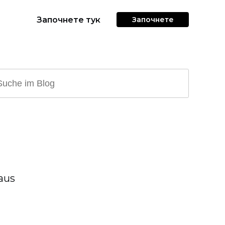
Започнете тук
Започнете
aus