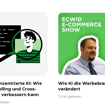
zentrierte KI: Wie
Wie KI die Werbebr
elling und Cross-
verändert
g verbessern kann
3 min gelesen
elesen