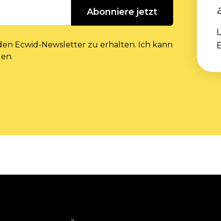
Abonniere jetzt
L
 den Ecwid-Newsletter zu erhalten. Ich kann
den.