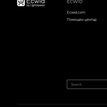
ECWID
Ecwid.com
Помощен център