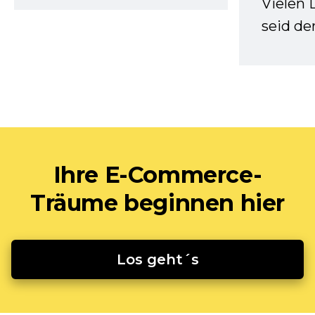
Vielen 
seid d
Ihre E-Commerce-
Träume beginnen hier
Los geht´s