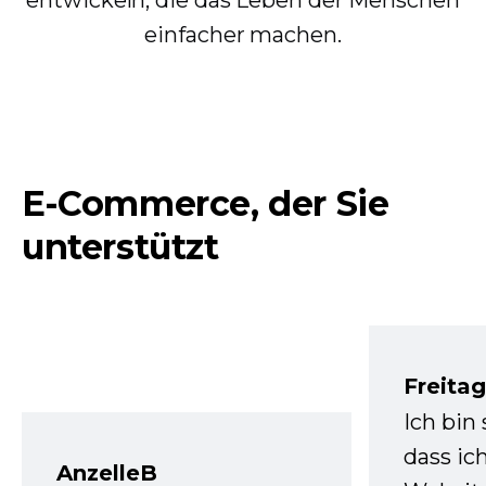
entwickeln, die das Leben der Menschen
einfacher machen.
E-Commerce, der Sie
unterstützt
Freita
Ich bin
dass ic
AnzelleB