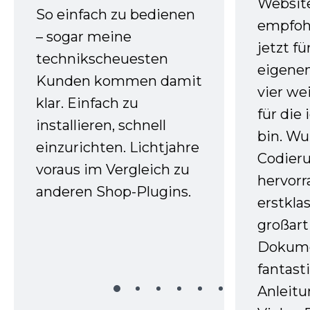
Websit
So einfach zu bedienen
empfoh
– sogar meine
jetzt f
technikscheuesten
eigenen
Kunden kommen damit
vier we
klar. Einfach zu
für die
installieren, schnell
bin. W
einzurichten. Lichtjahre
Codieru
voraus im Vergleich zu
hervor
anderen Shop-Plugins.
erstkla
großart
Dokume
fantast
Anleitu