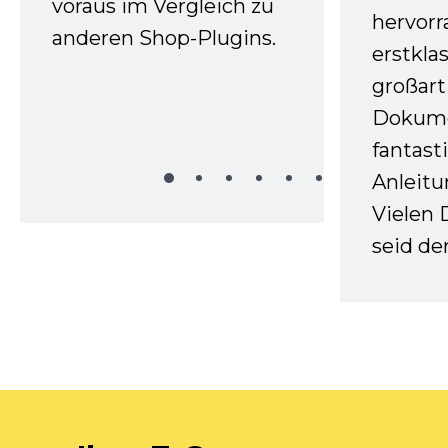
voraus im Vergleich zu
hervor
anderen Shop-Plugins.
erstkla
großart
Dokume
fantast
Anleitu
Vielen 
seid d