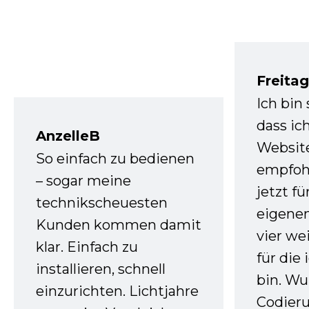
Freita
Ich bin
dass ic
AnzelleB
Websit
So einfach zu bedienen
empfoh
– sogar meine
jetzt f
technikscheuesten
eigenen
Kunden kommen damit
vier we
klar. Einfach zu
für die
installieren, schnell
bin. W
einzurichten. Lichtjahre
Codieru