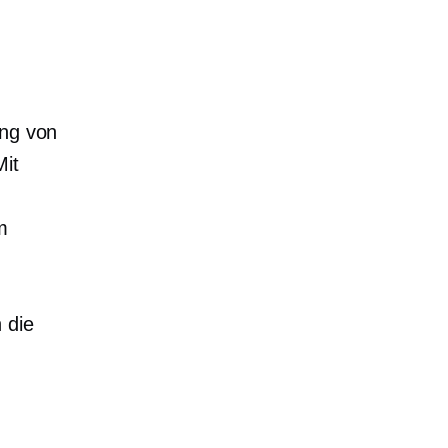
ung von
Mit
m
 die