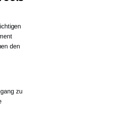
ichtigen
ument
hen den
ugang zu
e
r