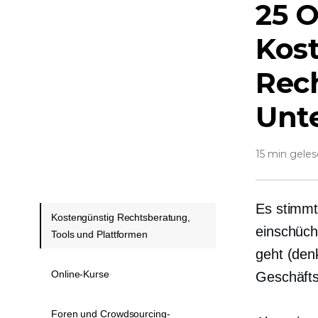
25 
Kos
Rech
Unt
15 min gele
Es stimmt
Kostengünstig Rechtsberatung,
einschüch
Tools und Plattformen
geht (den
Online-Kurse
Geschäfts
Foren und Crowdsourcing-