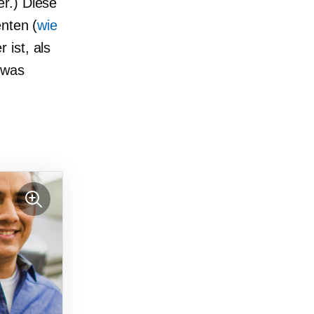
r.) Diese
nten (
wie
 ist, als
twas