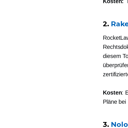
Kosten:
2.
Rake
RocketLaw
Rechtsdok
diesem To
überprüfe
zertifizie
Kosten
: 
Pläne bei
3.
Nolo