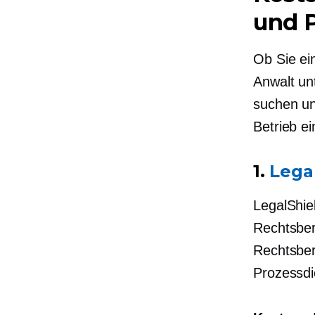
und 
Ob Sie ei
Anwalt un
suchen u
Betrieb e
1.
Lega
LegalShie
Rechtsber
Rechtsber
Prozessdi