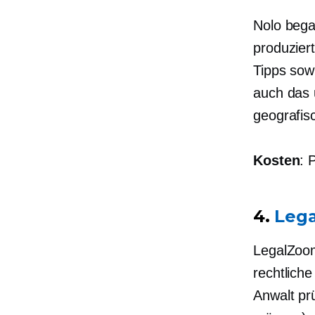
Nolo bega
produzier
Tipps sow
auch das 
geografis
Kosten
: 
4.
Leg
LegalZoom
rechtlich
Anwalt pr