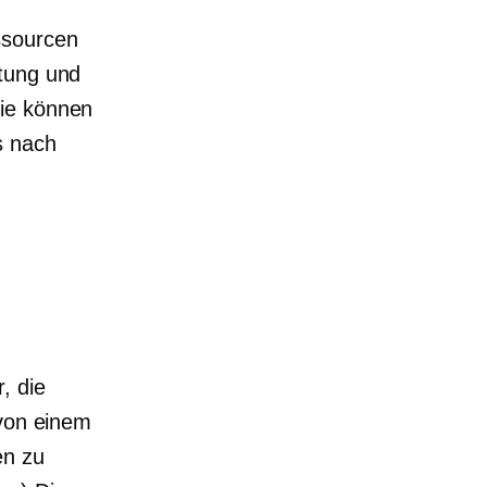
ssourcen
atung und
Sie können
s nach
, die
 von einem
en zu