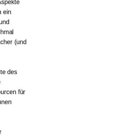
Aspekte
 ein
 und
chmal
acher (und
ite des
e
urcen für
Ihnen
r