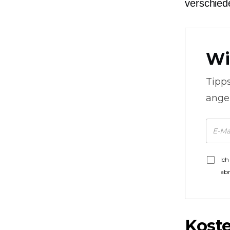
verschied
Wi
Tipp
ange
Ich
ab
Kost