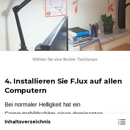
Wählen Sie eine flexible Tischlampe
4. Installieren Sie F.lux auf allen
Computern
Bei normaler Helligkeit hat ein
Computerbildschirm einen dominanten
Inhaltsverzeichnis
Blaulichtanteil (also „kaltes Licht“). Das