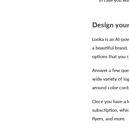
in case you w
Design your
Looka is an AI-po
a beautiful brand
options that you c
Answer a few ques
wide variety of lo
around color contr
Once you have a l
subscription, whic
flyers, and more.