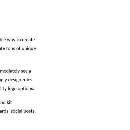
ble way to create
ate tons of unique
mediately see a
pply design rules
ity logo options.
nd kit
rds, social posts,