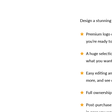
Design a stunning 
Premium logo d
you’re ready t
A huge selectio
what you wan
Easy editing a
more, and see 
Full ownership
Post-purchase 