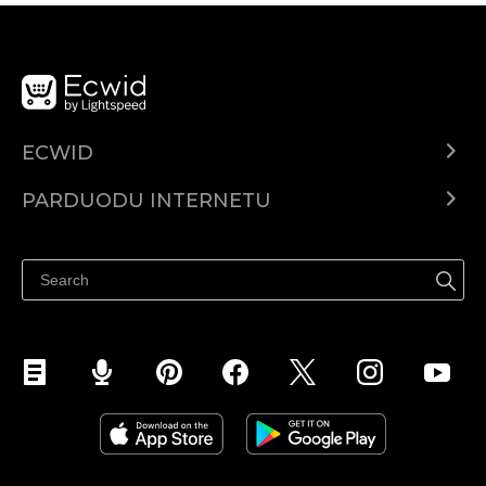
ECWID
Ecwid.com
PARDUODU INTERNETU
Kainodara
Parduodu visur
Pagalbos centras
Parduodu Facebook
Parduodu Instagram