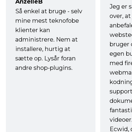
AnzelleB
Jeg er 
Så enkel at bruge - selv
over, at
mine mest teknofobe
anbefal
klienter kan
websted
administrere. Nem at
bruger 
installere, hurtig at
egen b
sætte op. Lysår foran
med fir
andre shop-plugins.
webmas
kodnin
support
dokume
fantast
videoer
Ecwid, 