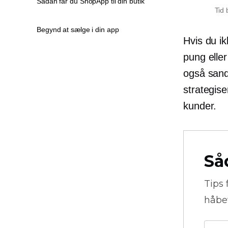
Sådan får du ShopApp til din butik
Tid 
Begynd at sælge i din app
Hvis du ik
pung elle
også sand
strategise
kunder.
Så
Tips 
håbe