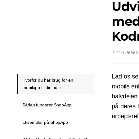
Udv
med
Kod
7 min læses
Lad os se
Hvorfor du har brug for en
mobile en
mobilapp til din butik
halvdelen 
Sådan fungerer ShopApp
på deres 
arbejdsrel
Eksempler på ShopApp