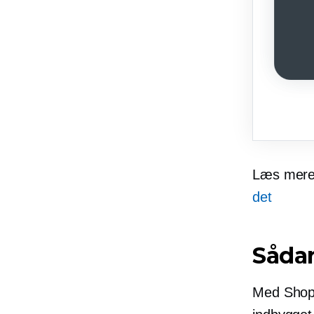
Læs mer
det
Såda
Med ShopA