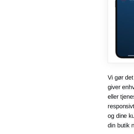
Vi gør de
giver enh
eller tjen
responsivt
og dine ku
din butik