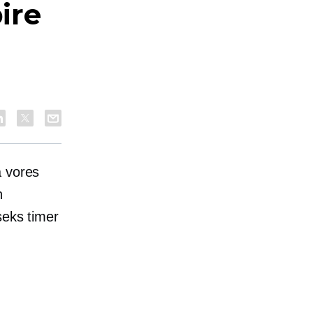
ire
å vores
n
seks timer