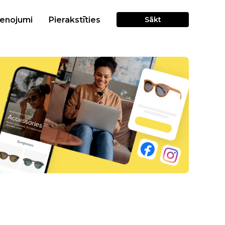
cenojumi
Pierakstīties
Sākt