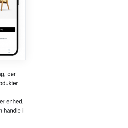
g, der
rodukter
ver enhed,
n handle i