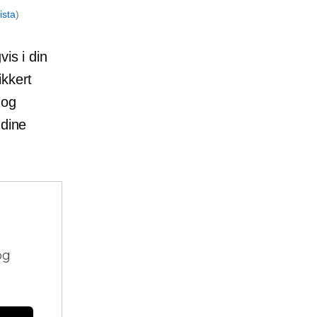
ista
)
is i din
ikkert
 og
 dine
og