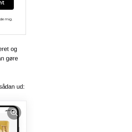
nt
lde mig.
eret og
an gøre
 sådan ud: