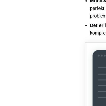
Mobil-
perfekt
problem
Det er 
komplic