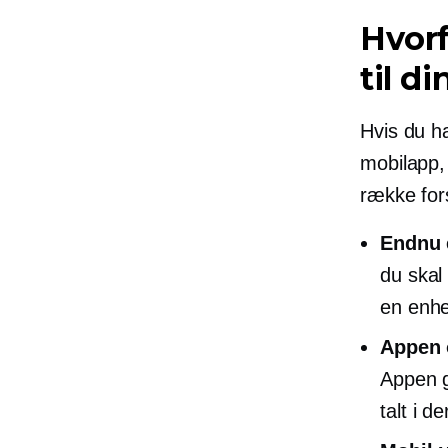
Hvorf
til di
Hvis du ha
mobilapp,
række fors
Endnu 
du skal
en enhe
Appen o
Appen g
talt i d