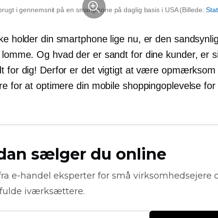
brugt i gennemsnit på en smartphone på daglig basis i USA (Billede:
Stat
ke holder din smartphone lige nu, er den sandsynligv
r lomme. Og hvad der er sandt for dine kunder, er s
t for dig! Derfor er det vigtigt at være opmærksom
re for at optimere din mobile shoppingoplevelse for
dan sælger du online
fra
e-handel
eksperter for små virksomhedsejere 
fulde iværksættere.