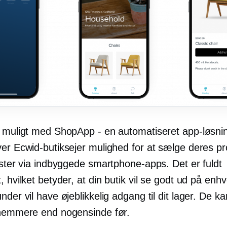
t muligt med ShopApp - en automatiseret app-løsnin
ver Ecwid-butiksejer mulighed for at sælge deres p
ester via indbyggede smartphone-apps. Det er fuldt
, hvilket betyder, at din butik vil se godt ud på enh
nder vil have øjeblikkelig adgang til dit lager. De ka
 nemmere end nogensinde før.