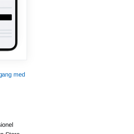
 gang med
ionel