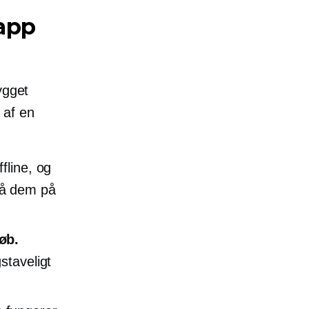
lapp
ygget
 af en
fline, og
nå dem på
øb.
staveligt