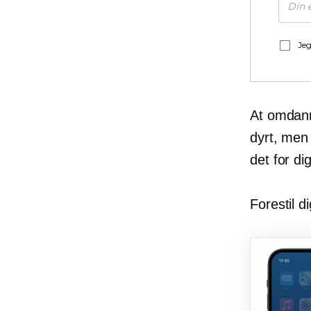
Jeg
At omdann
dyrt, men
det for dig
Forestil d