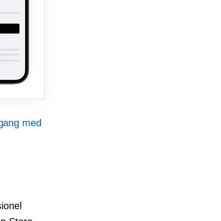
 gang med
ionel