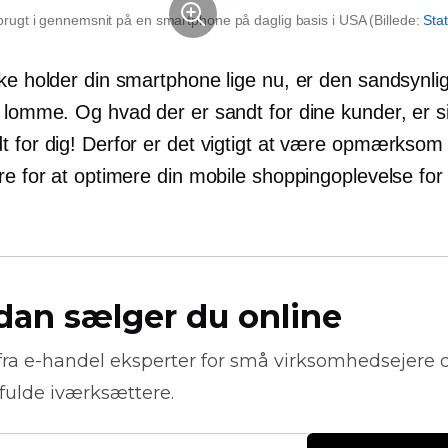
brugt i gennemsnit på en smartphone på daglig basis i USA (Billede:
Stat
ke holder din smartphone lige nu, er den sandsynligv
r lomme. Og hvad der er sandt for dine kunder, er s
t for dig! Derfor er det vigtigt at være opmærksom
re for at optimere din mobile shoppingoplevelse for
dan sælger du online
fra
e-handel
eksperter for små virksomhedsejere 
fulde iværksættere.