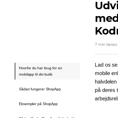
Udv
med
Kod
7 min læses
Lad os se
Hvorfor du har brug for en
mobile en
mobilapp til din butik
halvdelen 
Sådan fungerer ShopApp
på deres 
arbejdsrel
Eksempler på ShopApp