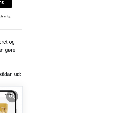
nt
lde mig.
eret og
an gøre
 sådan ud: