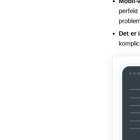
Mobil-
perfekt
problem
Det er 
komplic