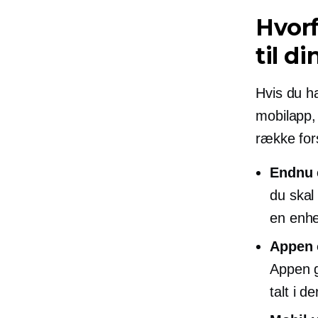
Hvorf
til di
Hvis du ha
mobilapp,
række fors
Endnu 
du skal
en enhe
Appen o
Appen g
talt i d