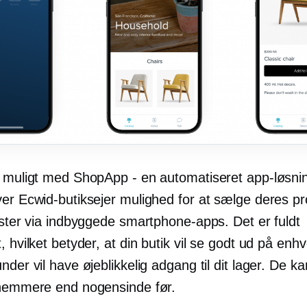
t muligt med ShopApp - en automatiseret app-løsnin
ver Ecwid-butiksejer mulighed for at sælge deres p
ester via indbyggede smartphone-apps. Det er fuldt
, hvilket betyder, at din butik vil se godt ud på enh
nder vil have øjeblikkelig adgang til dit lager. De ka
 nemmere end nogensinde før.