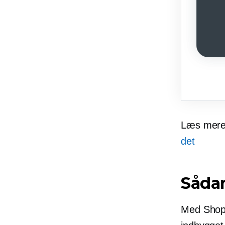
Læs mer
det
Såda
Med ShopA