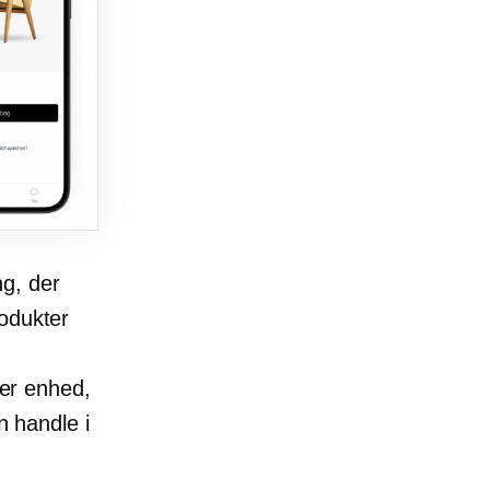
g, der
rodukter
ver enhed,
n handle i