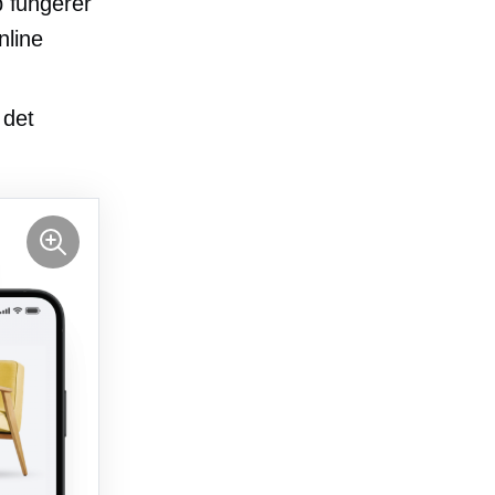
 fungerer
nline
 det