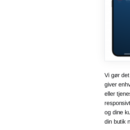
Vi gør de
giver enh
eller tjen
responsivt
og dine ku
din butik