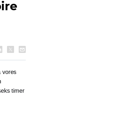
ire
å vores
n
seks timer