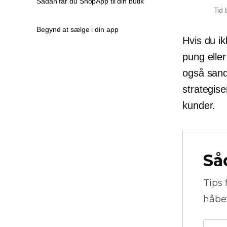
Sådan får du ShopApp til din butik
Tid 
Begynd at sælge i din app
Hvis du ik
pung elle
også sand
strategise
kunder.
Så
Tips 
håbe