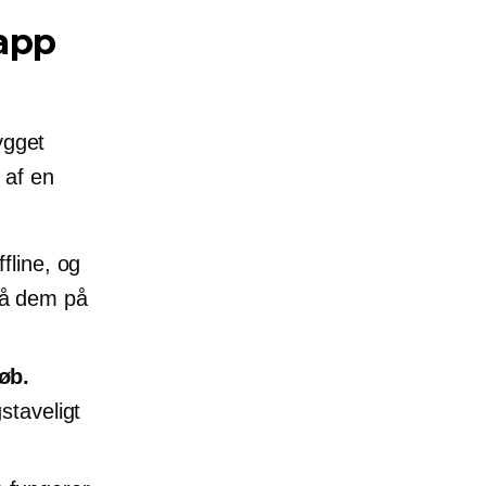
lapp
ygget
 af en
fline, og
nå dem på
øb.
staveligt