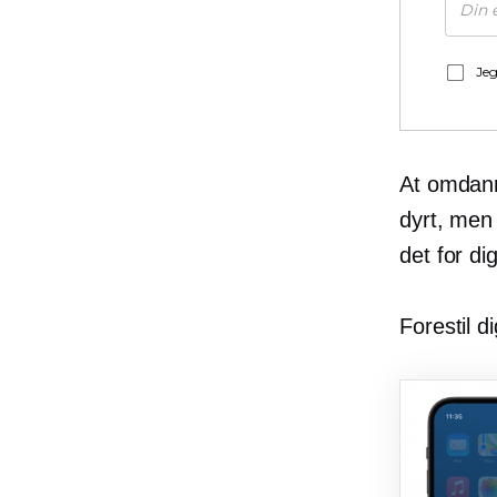
Jeg
At omdann
dyrt, men
det for dig
Forestil d