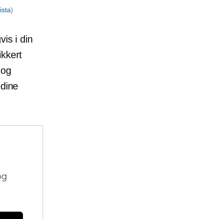
ista
)
is i din
ikkert
 og
 dine
og