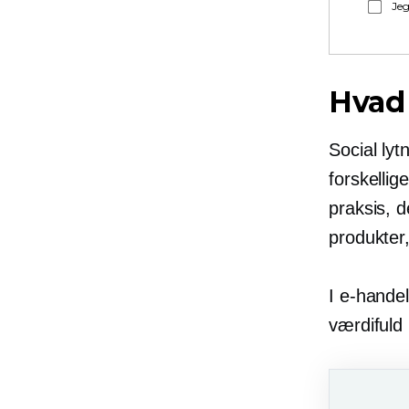
Jeg
Hvad 
Social lyt
forskelli
praksis, d
produkter
I e-handel
værdifuld 