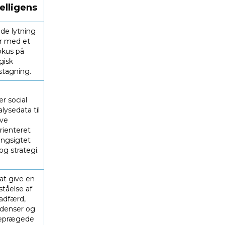
telligens
de lytning
r med et
okus på
gisk
stagning.
r social
lysedata til
ive
rienteret
angsigtet
g strategi.
at give en
rståelse af
adfærd,
denser og
ceprægede