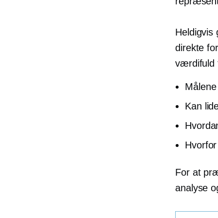
repræsent
Heldigvis
direkte fo
værdifuld
Målene 
Kan lide
Hvordan
Hvorfor
For at pr
analyse og