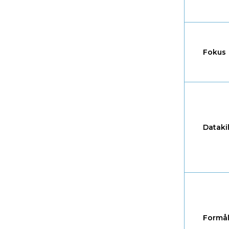
Fokus
Dataki
Formå