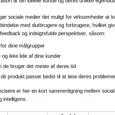
ation af din ideelle kunde og deres unikke egenska
 gør sociale medier det muligt for virksomheder at 
rbindelse med slutbrugere og forbrugere, hvilket giv
 feedback og indsigtsfulde perspektiver, såsom:
for dine målgrupper
 og ikke lide af dine kunder
 de bruger det meste af deres tid
 dit produkt passer bedst til at løse deres problemer
æcisere er her en kort sammenligning mellem social 
 intelligens.