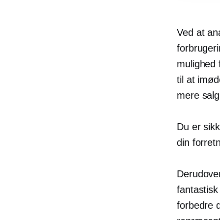
Ved at an
forbrugeri
mulighed 
til at imø
mere salg
Du er sikk
din forre
Derudover
fantastis
forbedre d