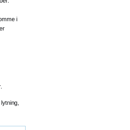
ber.
komme i
er
.
lytning,