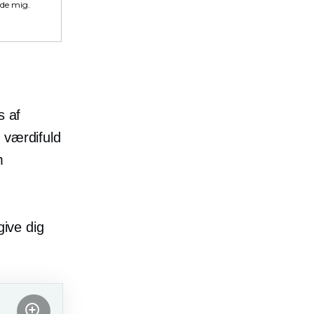
lde mig.
s af
 værdifuld
m
give dig