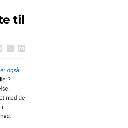
e til
ber også
ier?
lse,
ret med de
 i
mhed.