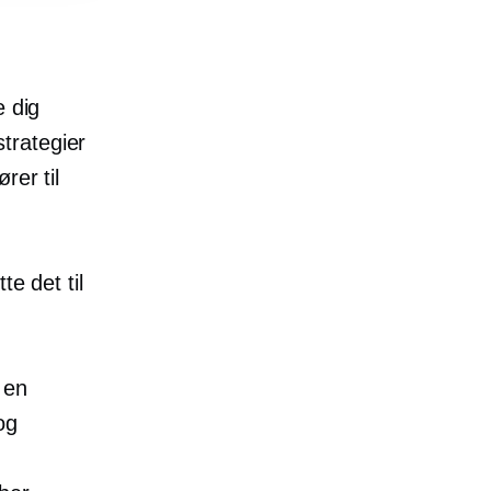
e dig
trategier
rer til
te det til
 en
og