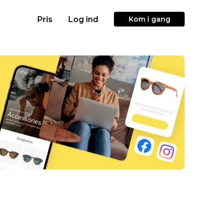
Pris
Log ind
Kom i gang