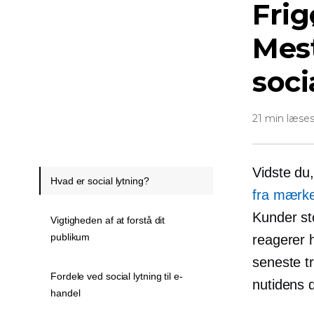
Frig
Mest
soci
21 min læse
Vidste du
Hvad er social lytning?
fra mærk
Kunder sto
Vigtigheden af ​​at forstå dit
publikum
reagerer 
seneste tr
Fordele ved social lytning til e-
nutidens d
handel