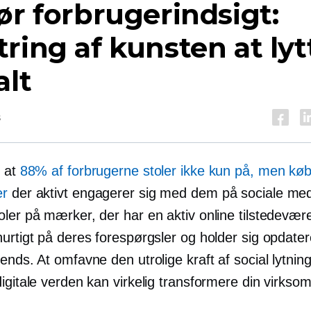
ør forbrugerindsigt:
ring af kunsten at lytt
alt
s
, at
88% af forbrugerne stoler ikke kun på, men kø
er
der aktivt engagerer sig med dem på sociale med
ler på mærker, der har en aktiv online tilstedevære
hurtigt på deres forespørgsler og holder sig opdate
ends. At omfavne den utrolige kraft af social lytning
igitale verden kan virkelig transformere din virkso