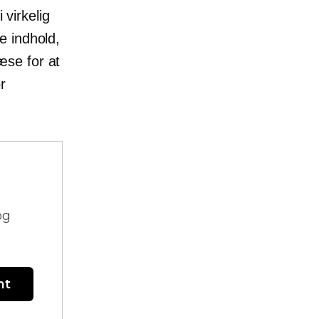
 virkelig
e indhold,
æse for at
or
og
nt