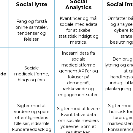
Social
Social lytte
Social in
Analytics
Kvantificer og mål
Omfatter bå
Fang og forstå
sociale mediedata
og analyse
online samtaler,
for at skabe
dybere f
tendenser og
statistisk indsigt og
strate
følelser.
metrics.
beslutning
Indsaml data fra
sociale
Den bruge
medieplatforme
lytning og ana
Sociale
gennem API'er og
at g
lde
medieplatforme,
fokuser på
handlingso
blogs og fora.
demografi,
indsigt til
l
rækkevidde og
planlægning o
engagementsrater.
Sigter mod at
Sigter mod 
Sigter mod at levere
vurdere og spore
holistisk fo
kvantitative data
offentlighedens
forbruger
om sociale mediers
følelser, indsamle
markedsten
l
ydeevne. Som et
kundefeedback og
konkurren
resultat kan