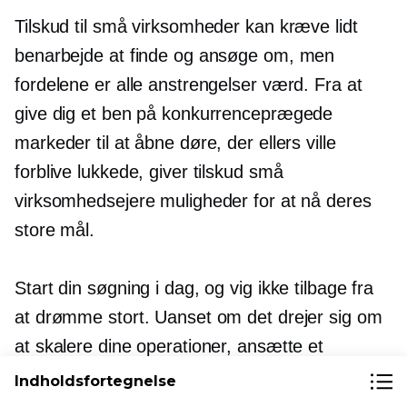
Tilskud til små virksomheder kan kræve lidt
benarbejde at finde og ansøge om, men
fordelene er alle anstrengelser værd. Fra at
give dig et ben på konkurrenceprægede
markeder til at åbne døre, der ellers ville
forblive lukkede, giver tilskud små
virksomhedsejere muligheder for at nå deres
store mål.
Start din søgning i dag, og vig ikke tilbage fra
at drømme stort. Uanset om det drejer sig om
at skalere dine operationer, ansætte et
fremragende team eller dominere et nyt
Indholdsfortegnelse
marked, kan det rigtige tilskud være den