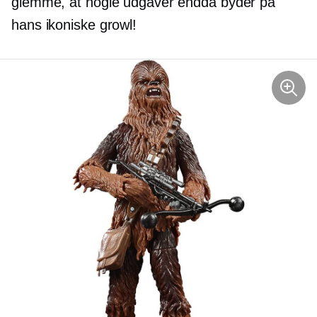
glemme, at nogle udgaver endda byder på
hans ikoniske growl!