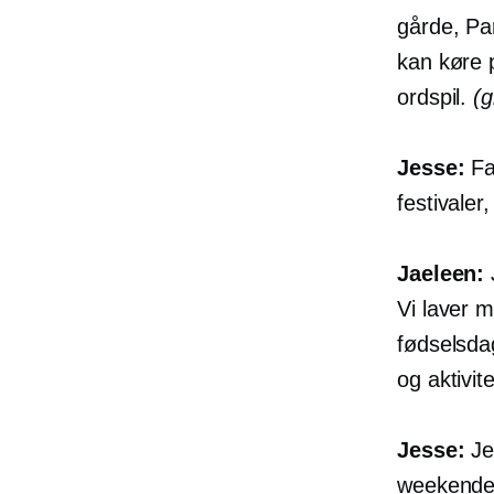
gårde, Par
kan køre p
ordspil.
(g
Jesse:
Fa
festivale
Jaeleen:
Vi laver 
fødselsda
og aktivit
Jesse:
Je
weekendens