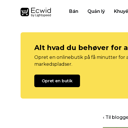
Bán
Quản lý
Khuyế
Alt hvad du behøver for 
Opret en onlinebutik på få minutter for a
markedspladser.
Opret en butik
‹ Til blog