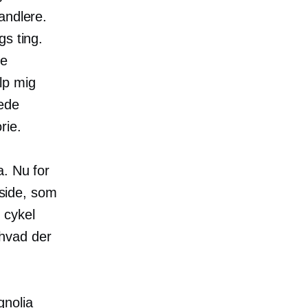
andlere.
gs ting.
ge
lp mig
rede
rie.
a. Nu for
eside, som
 cykel
 hvad der
gnolia