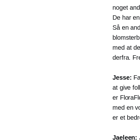
noget and
De har en 
Så en ande
blomsterb
med at de
derfra. Fr
Jesse:
Fan
at give fo
er FloraF
med en vo
er et bedr
Jaeleen: