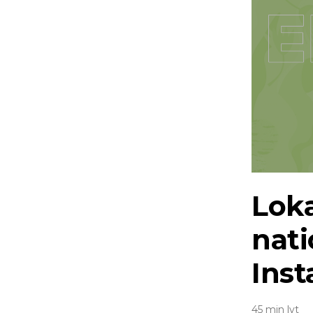
Loka
nat
Ins
45 min lyt