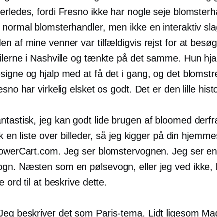
erledes, fordi Fresno ikke har nogle seje blomsterh
normal blomsterhandler, men ikke en interaktiv sla
n af ​​mine venner var tilfældigvis rejst for at besø
ilerne i Nashville og tænkte på det samme. Hun hja
signe og hjalp med at få det i gang, og det blomst
esno har virkelig elsket os godt. Det er den lille histo
tastisk, jeg kan godt lide brugen af ​​bloomed derfr
lk en liste over billeder, så jeg kigger på din hjemm
lowerCart.com. Jeg ser blomstervognen. Jeg ser en
gn. Næsten som en pølsevogn, eller jeg ved ikke,
e ord til at beskrive dette.
Jeg beskriver det som
Paris-tema.
Lidt ligesom Ma