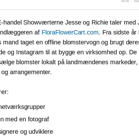
E-handel
Showværterne Jesse og Richie taler med 
undlæggeren af
FloraFlowerCart.com
. Fra sidste år
 mand taget en offline blomstervogn og brugt dere
e og Instagram til at bygge en virksomhed op. De
t sælge blomster lokalt på landmændenes markeder
r og arrangementer.
rer:
 netværksgrupper
 med en fotograf
gnere og udviklere