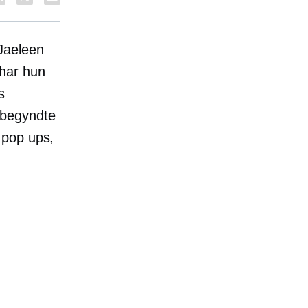
Jaeleen
 har hun
s
 begyndte
,
pop ups,