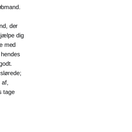
 købmand.
nd, der
hjælpe dig
le med
at hendes
godt.
 slørede;
 af,
s tage