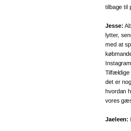
tilbage ti
Jesse:
Ab
lytter, se
med at sp
købmanden,
Instagram-
Tilfældige
det er noge
hvordan h
vores gæs
Jaeleen:
H