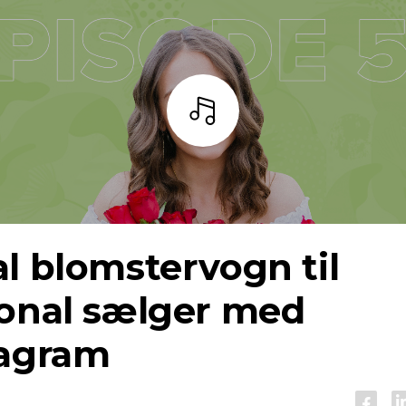
Lyt
l blomstervogn til
ional sælger med
tagram