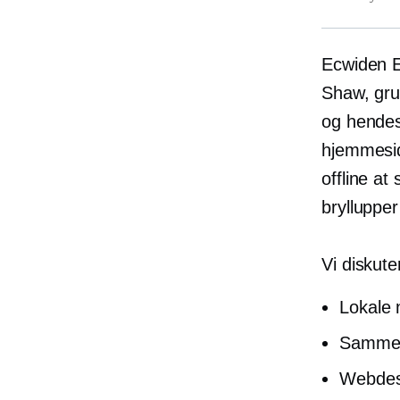
Ecwiden
Shaw, gr
og hendes
hjemmesid
offline a
brylluppe
Vi diskute
Lokale
Sammen
Webdesi