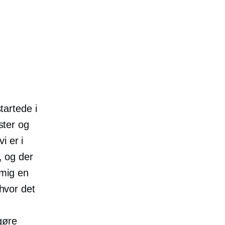
startede i
ster og
i er i
, og der
 mig en
 hvor det
 gøre