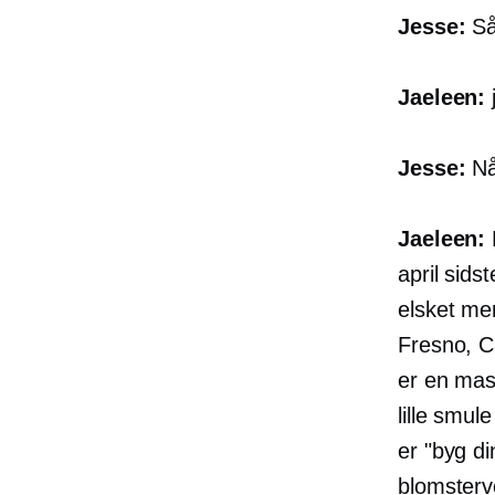
Jesse:
Så 
Jaeleen:
j
Jesse:
Nå
Jaeleen:
H
april sids
elsket men
Fresno, Ca
er en mas
lille smul
er "byg di
blomstervo