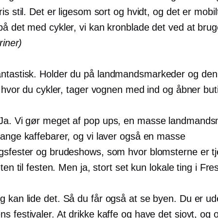
is stil. Det er ligesom sort og hvidt, og det er mobilt
å det med cykler, vi kan kronblade det ved at brug
riner)
ntastisk. Holder du på landmandsmarkeder og den 
r, hvor du cykler, tager vognen med ind og åbner bu
Ja. Vi gør meget af
pop ups,
en masse landmandsm
mange kaffebarer, og vi laver også en masse
gsfester og brudeshows, som hvor blomsterne er t
eten til festen. Men ja, stort set kun lokale ting i Fre
g kan lide det. Så du får også at se byen. Du er ud
 festivaler. At drikke kaffe og have det sjovt, og 