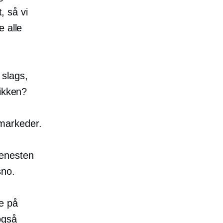
, så vi
e alle
slags,
tikken?
arkeder.
jenesten
sno.
e på
også