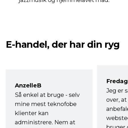
E-handel, der har din ryg
Fredag 
AnzelleB
Jeg er 
Så enkel at bruge - selv
over, at
mine mest teknofobe
anbefal
klienter kan
websted
administrere. Nem at
bruger 