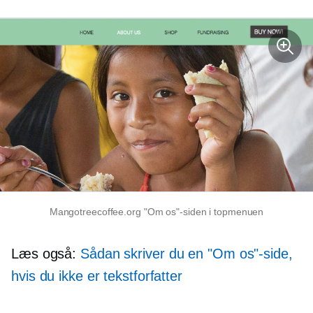
Mangotreecoffee.org "Om os"-siden i topmenuen
Læs også:
Sådan skriver du en "Om os"-side,
hvis du ikke er tekstforfatter