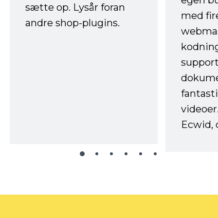
sætte op. Lysår foran
med fir
andre shop-plugins.
webmas
kodnin
support
dokume
fantast
videoer
Ecwid, 