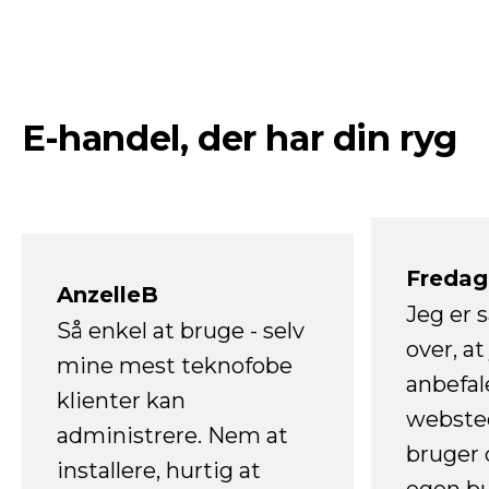
E-handel, der har din ryg
Fredag 
AnzelleB
Jeg er 
Så enkel at bruge - selv
over, at
mine mest teknofobe
anbefal
klienter kan
websted
administrere. Nem at
bruger 
installere, hurtig at
egen b