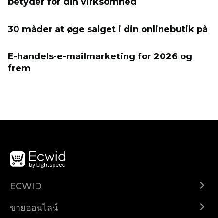
betyder for din virksomhed
30 måder at øge salget i din onlinebutik på
E-handels-e-mailmarketing for 2026 og
frem
ECWID
Ecwid.com
ขายออนไลน์
ราคา