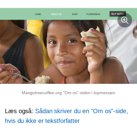
Mangotreecoffee.org "Om os"-siden i topmenuen
Læs også:
Sådan skriver du en "Om os"-side,
hvis du ikke er tekstforfatter