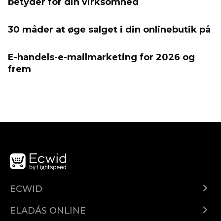
betyder for din virksomhed
30 måder at øge salget i din onlinebutik på
E-handels-e-mailmarketing for 2026 og
frem
ECWID
Ecwid.com
ELADÁS ONLINE
Árkalkuláció