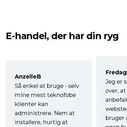
E-handel, der har din ryg
Fredag 
AnzelleB
Jeg er 
Så enkel at bruge - selv
over, at
mine mest teknofobe
anbefal
klienter kan
websted
administrere. Nem at
bruger 
installere, hurtig at
egen b