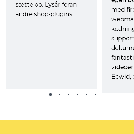
sætte op. Lysår foran
med fir
andre shop-plugins.
webmas
kodnin
support
dokume
fantast
videoer
Ecwid, 