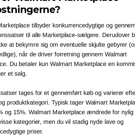
stningerne?
arketplace tilbyder konkurrencedygtige og gennem
nssatser til alle Marketplace-sælgere. Derudover 
kke at bekymre sig om eventuelle skjulte gebyrer (
edlige), når de driver forretning gennem Walmart
ce. Du betaler kun Walmart Marketplace en kommis
er et salg.
satser tages for et gennemført køb og varierer eft
 og produktkategori. Typisk tager Walmart Marketpl
 og 15%. Walmart Marketplace ændrede for nylig 
visse kategorier, men du vil stadig nyde lave og
cedygtige priser.