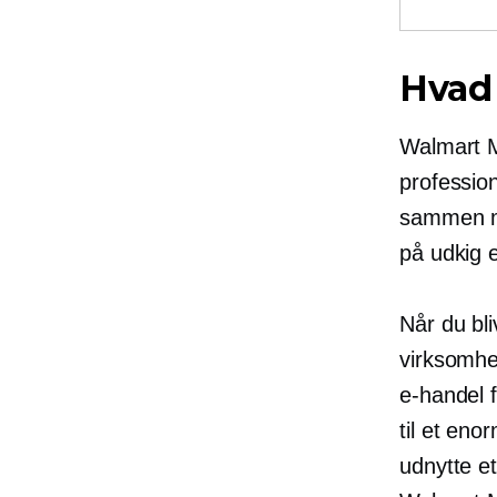
Hvad
Walmart Ma
professio
sammen 
på udkig e
Når du bl
virksomhe
e-handel
f
til et en
udnytte e