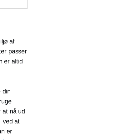
ljø af
ter passer
er altid
 din
ruge
 at nå ud
, ved at
an er