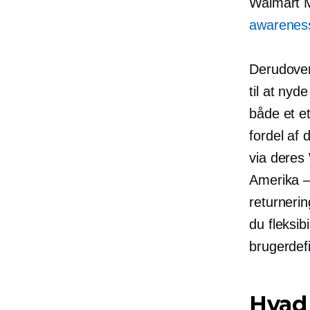
Walmart M
awarenes
Derudover
til at nyd
både et e
fordel af 
via deres 
Amerika –
returnerin
du fleksib
brugerdef
Hvad