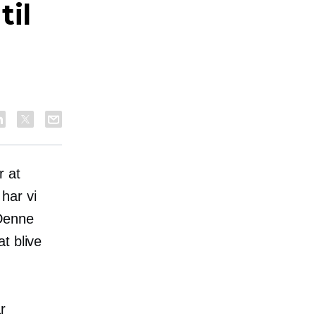
til
r at
har vi
 Denne
t blive
r