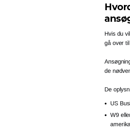
Hvord
ansøg
Hvis du v
gå over ti
Ansøgnings
de nødven
De oplysni
US Busi
W9 elle
amerika