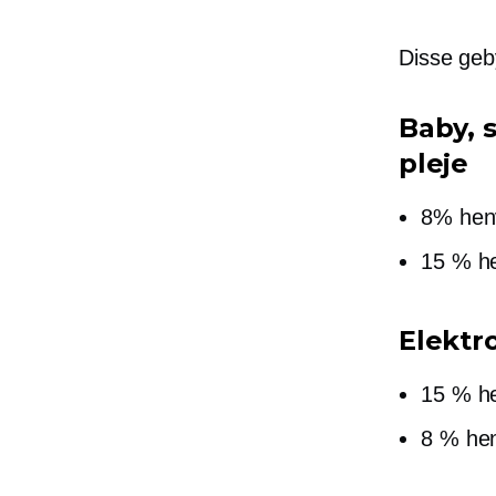
Disse geby
Baby, 
pleje
8% henv
15 % he
Elektr
15 % he
8 % hen