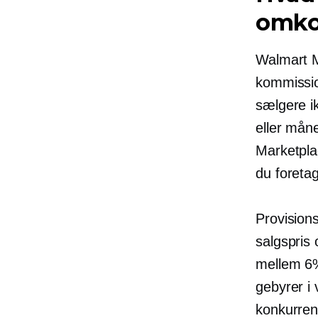
omko
Walmart M
kommissio
sælgere i
eller mån
Marketpla
du foretag
Provisions
salgspris
mellem 6%
gebyrer i 
konkurren