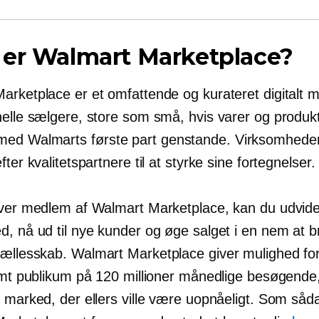
 er Walmart Marketplace?
rketplace er et omfattende og kurateret digitalt mi
nelle sælgere, store som små, hvis varer og produk
med Walmarts
første part
genstande. Virksomheden 
fter kvalitetspartnere til at styrke sine fortegnelser.
iver medlem af Walmart Marketplace, kan du udvide
d, nå ud til nye kunder og øge salget i en
nem at b
ællesskab. Walmart Marketplace giver mulighed for
ormt publikum på 120 millioner månedlige besøgende
t marked, der ellers ville være uopnåeligt. Som såd