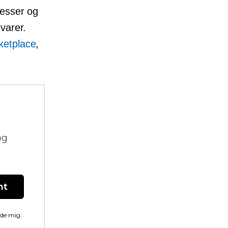
cesser og
varer.
ketplace
,
og
nt
lde mig.