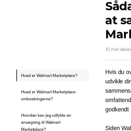
Såda
at 
Mar
10 min læse
Hvis du o
Hvad er Walmart Marketplace?
udvikle d
sammensat
Hvad er Walmart Marketplace-
omkostningerne?
omfattend
godkendt 
Hvordan kan jeg udfylde en
ansøgning til Walmart
Siden Walm
Marketplace?