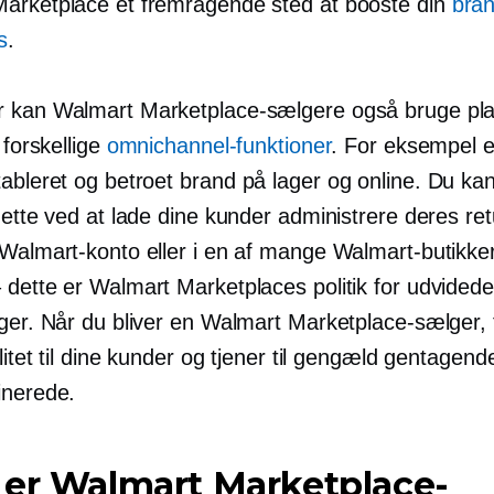
arketplace et fremragende sted at booste din
bra
s
.
 kan Walmart Marketplace-sælgere også bruge pl
e forskellige
omnichannel-funktioner
. For eksempel 
tableret og betroet brand
på lager
og online. Du ka
dette ved at lade dine kunder administrere deres re
Walmart-konto eller i en af ​​mange Walmart-butikker
 dette er Walmart Marketplaces politik for udvidede
ger. Når du bliver en Walmart Marketplace-sælger, 
ilitet til dine kunder og tjener til gengæld gentagend
inerede.
 er Walmart Marketplace-