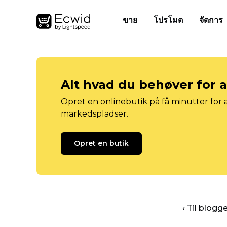
ขาย
โปรโมต
จัดการ
Alt hvad du behøver for 
Opret en onlinebutik på få minutter for a
markedspladser.
Opret en butik
‹ Til blog