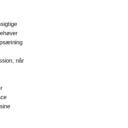
sigtige
behøver
opsætning
sion, når
er
ace
sine