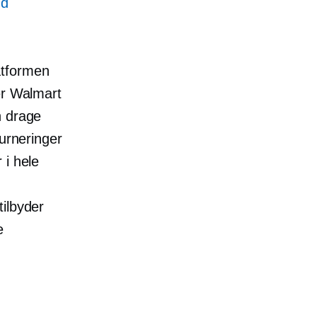
nd
atformen
er Walmart
n drage
turneringer
 i hele
tilbyder
e