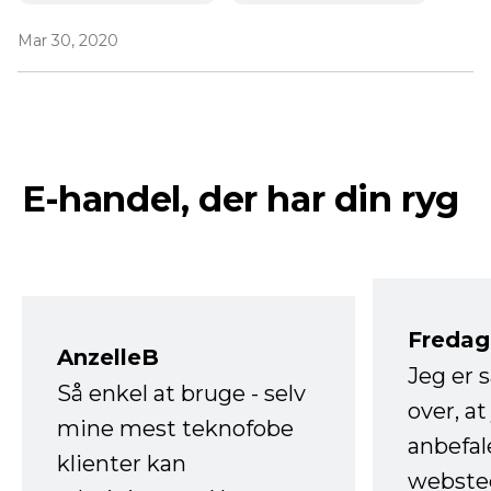
Mar 30, 2020
E-handel, der har din ryg
Fredag 
AnzelleB
Jeg er 
Så enkel at bruge - selv
over, at
mine mest teknofobe
anbefal
klienter kan
websted