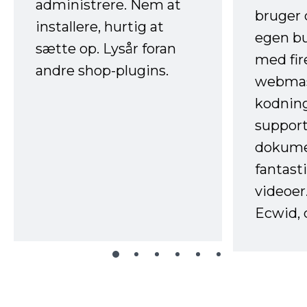
administrere. Nem at
bruger 
installere, hurtig at
egen b
sætte op. Lysår foran
med fir
andre shop-plugins.
webmas
kodnin
support
dokume
fantast
videoer
Ecwid, 