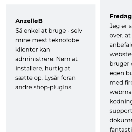
Fredag 
AnzelleB
Jeg er 
Så enkel at bruge - selv
over, at
mine mest teknofobe
anbefal
klienter kan
websted
administrere. Nem at
bruger 
installere, hurtig at
egen b
sætte op. Lysår foran
med fir
andre shop-plugins.
webmas
kodnin
support
dokume
fantast