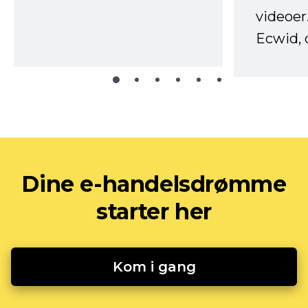
videoer
Ecwid, 
Dine e-handelsdrømme
starter her
Kom i gang