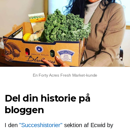
En Forty Acres Fresh Market-kunde
Del din historie på
bloggen
I den
"Succeshistorier"
sektion af Ecwid by