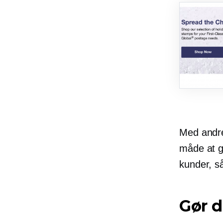
Med andre
måde at g
kunder, så
Gør d