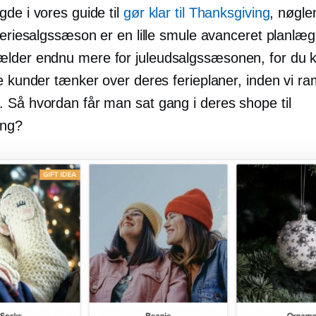
de i vores guide til
gør klar til Thanksgiving
, nøglen
feriesalgssæson er en lille smule avanceret planlæg
der endnu mere for juleudsalgssæsonen, for du 
ne kunder tænker over deres ferieplaner, inden vi r
 Så hvordan får man sat gang i deres shope til
ing?