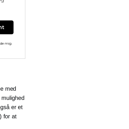
nt
lde mig.
ige med
sk mulighed
gså er et
) for at