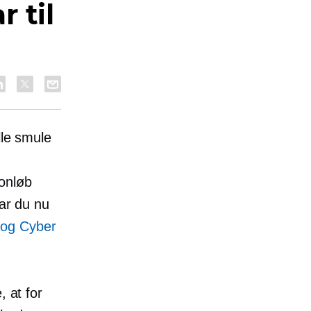
 til
lle smule
tonløb
har du nu
og Cyber ​​
, at for