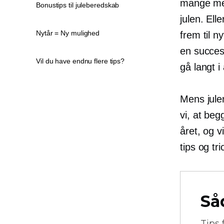
mange men
Bonustips til juleberedskab
julen. Ell
Nytår = Ny mulighed
frem til ny
​​en succe
Vil du have endnu flere tips?
gå langt 
Mens jule
vi, at beg
året, og v
tips og tr
Så
Tips 