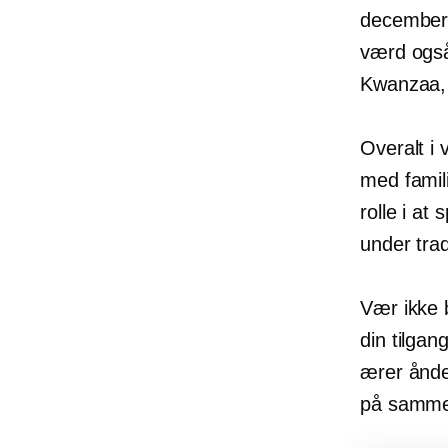
december,
værd også
Kwanzaa, T
Overalt i 
med famil
rolle i at
under trad
Vær ikke 
din tilga
ærer ånden
på samme 