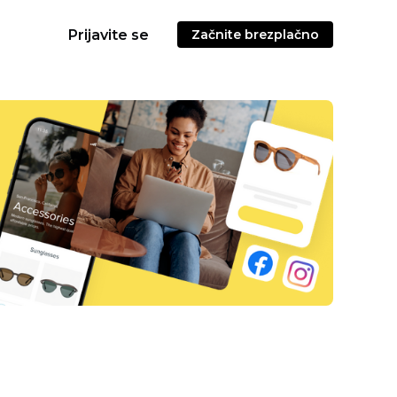
Prijavite se
Začnite brezplačno