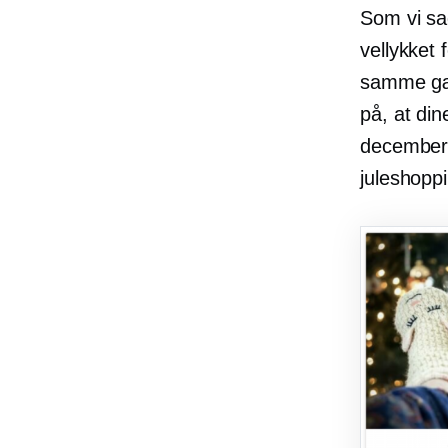
Som vi sag
vellykket 
samme gæl
på, at di
december.
juleshopp