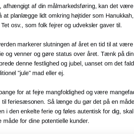
 afhængigt af din målmarkedsføring, kan det vær
 at planlægge lidt omkring højtider som Hanukkah,
et osv., som folk fejrer og udveksler gaver til.
verden markerer slutningen af ​​året en tid til at v
ie og venner og gøre status over året. Tænk på din
 sprede denne festlighed og jubel, uanset om det fald
itionel "jule" mad eller ej.
bange for at fejre mangfoldighed og være mangefac
ng til feriesæsonen. Så længe du gør det på en måde
 i den enkelte ferie og føles autentisk for dig, skal
måde for dine potentielle kunder.