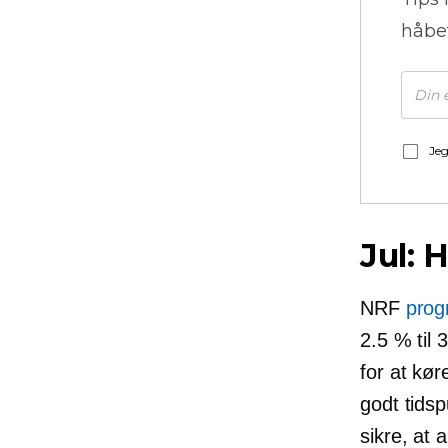
håbe
Jeg
Jul: 
NRF
prog
2.5 % til 
for at kø
godt tidsp
sikre, at a