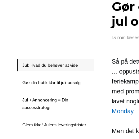
Gør 
jul 
13 min læse
Så på dett
Jul: Hvad du behøver at vide
... oppust
feriekamp
Gør din butik klar til juleudsalg
med promov
Jul + Annoncering = Din
lavet nogl
successtrategi
Monday
.
Glem ikke! Julens leveringsfrister
Men det kr