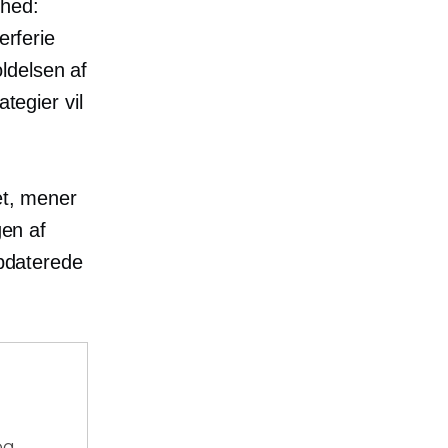
nhed:
rferie
oldelsen af
ategier vil
et, mener
n af ​​
opdaterede
og