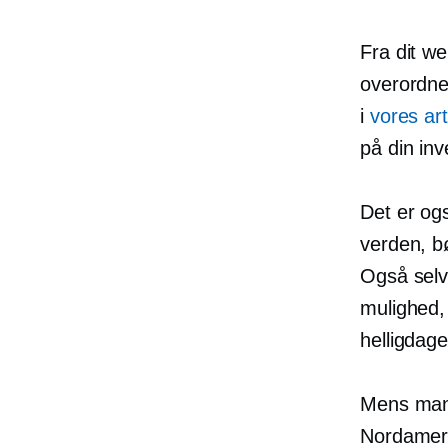
Fra dit we
overordne
i
vores ar
på din inv
Det er og
verden, bø
Også selvo
mulighed, 
helligdag
Mens mang
Nordameri