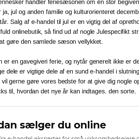
nesker handler feriesæsonen om én stor begive
er ja, jul og anden familie og
kulturorienteret
decembe
tår. Salg af e-handel til jul er en vigtig del af opreth
sfuld onlinebutik, så find ud af nogle
Julespecifikt
str
i at gøre den samlede sæson vellykket.
n er en
gavegiveri
ferie, og nytår generelt ikke er d
ge dele er vigtige dele af en sund e-handel i slutninge
i vil gerne gøre vores bedste for at give dig nogle 
icks til, hvordan det nye år kan indtages. den sorte.
dan sælger du online
fra
e-handel
eksperter for små virksomhedsejere 