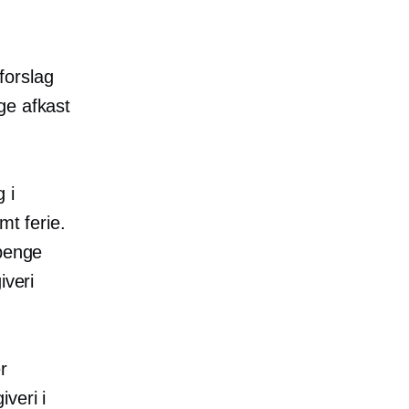
forslag
ge
afkast
 i
mt ferie.
 penge
iveri
r
iveri
i