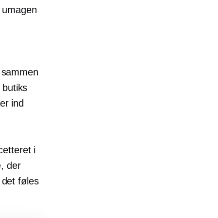
e umagen
ære sammen
 butiks
er ind
etteret i
, der
 det føles