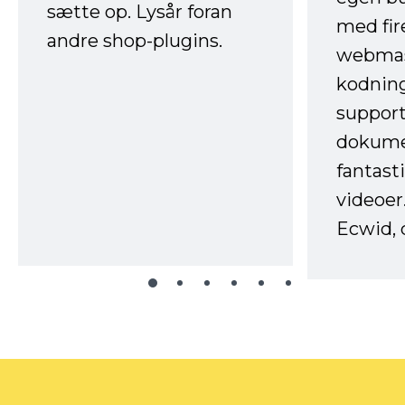
sætte op. Lysår foran
med fir
andre shop-plugins.
webmas
kodnin
support
dokume
fantast
videoer
Ecwid, 