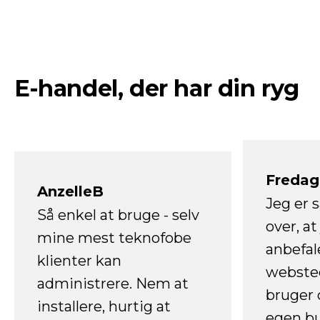
E-handel, der har din ryg
Fredag 
AnzelleB
Jeg er 
Så enkel at bruge - selv
over, at
mine mest teknofobe
anbefal
klienter kan
websted
administrere. Nem at
bruger 
installere, hurtig at
egen b