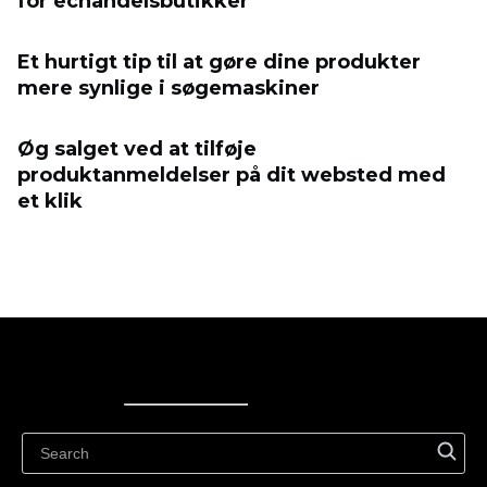
for eсhandelsbutikker
Et hurtigt tip til at gøre dine produkter
mere synlige i søgemaskiner
Øg salget ved at tilføje
produktanmeldelser på dit websted med
et klik
Ecwid
Ecwid
Ecwidi ajaveeb
Abikeskus