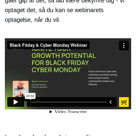
gået glip af det, så lad være
bekymre dig - vi
optaget det, så du kan se webinarets
optagelse, når du vil.
Black Friday & Cyber ​​Monday Webinar
fra
Ecwid fra Lightspeed
on
Vimeo
.