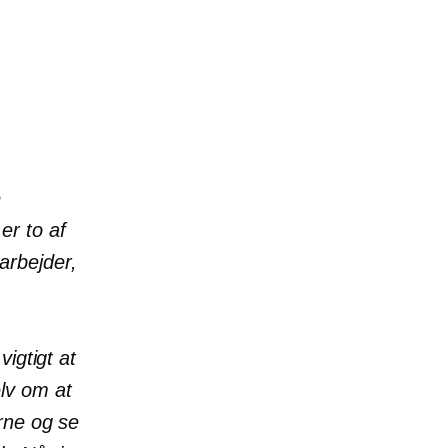
e
er to af
 arbejder,
igtigt at
lv om at
rne og se