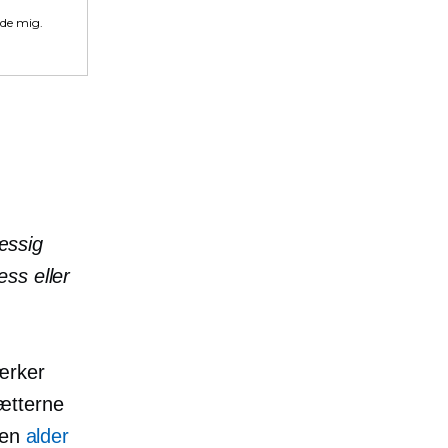
lde mig.
æssig
ess eller
ærker
ætterne
den
alder