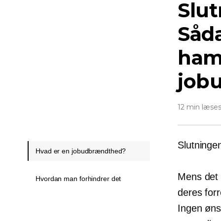
Slut
Såd
hams
job
12 min læse
Slutningen 
Hvad er en jobudbrændthed?
Mens det 
Hvordan man forhindrer det
deres forr
Ingen øns