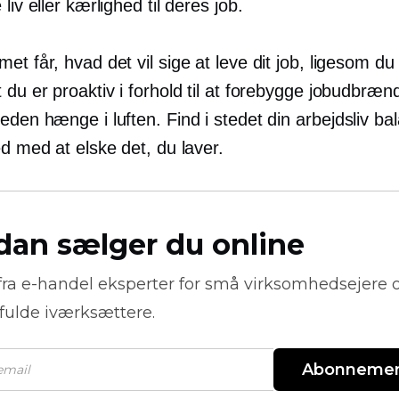
 liv eller kærlighed til deres job.
et får, hvad det vil sige at leve dit job, ligesom du
 du er proaktiv i forhold til at forebygge jobudbræ
eden hænge i luften. Find i stedet din
arbejdsliv
bal
ed med at elske det, du laver.
dan sælger du online
fra
e-handel
eksperter for små virksomhedsejere 
fulde iværksættere.
Abonneme