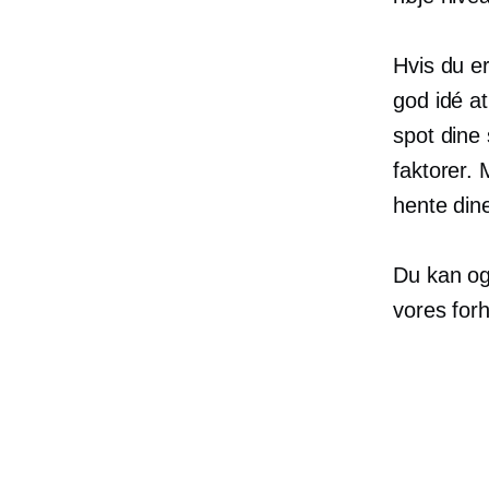
Hvis du e
god idé at
spot dine
faktorer. 
hente dine
Du kan og
​​vores fo