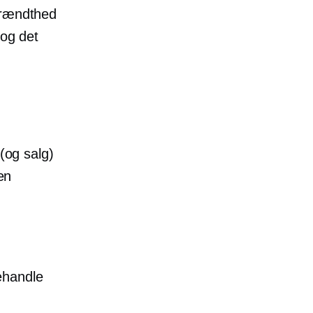
brændthed
 og det
 (og salg)
en
ehandle