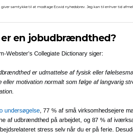
 giver samtykke til at modtage Ecwid nyhedsbrev. Jeg kan til enhver tid afme
 er en jobudbrændthed?
am-Webster's
Collegiate Dictionary siger:
brændthed er udmattelse af fysisk eller følelsesm
e eller motivation normalt som følge af langvarig str
ation.
o undersøgelse
, 77 % af små virksomhedsejere m
rne af udbrændthed på arbejdet, og 87 % af iværks
bejdsrelateret
stress selv når du er på ferie. Desu