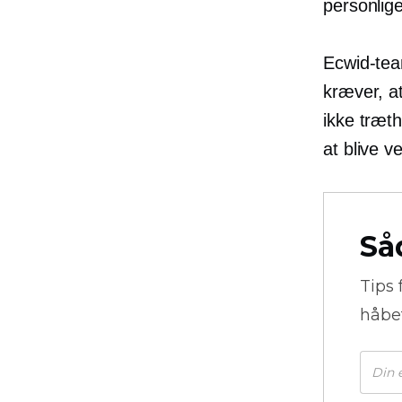
personlige
Ecwid-team
kræver, at
ikke træth
at blive v
Så
Tips 
håbe