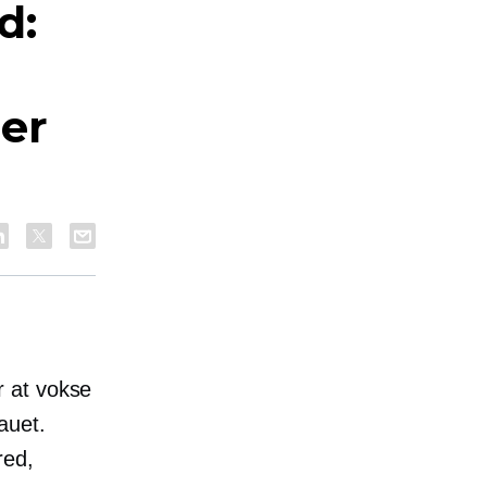
d:
rer
r at vokse
eauet.
red,