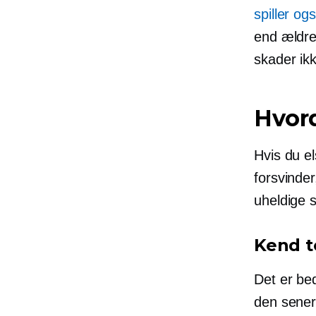
spiller og
end ældre.
skader ikk
Hvor
Hvis du el
forsvinder
uheldige st
Kend t
Det er be
den sener