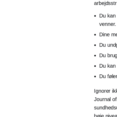
arbejdsstr
Du kan 
venner.
Dine me
Du undg
Du brug
Du kan 
Du føle
Ignorer ik
Journal o
sundhedsu
høje nivea