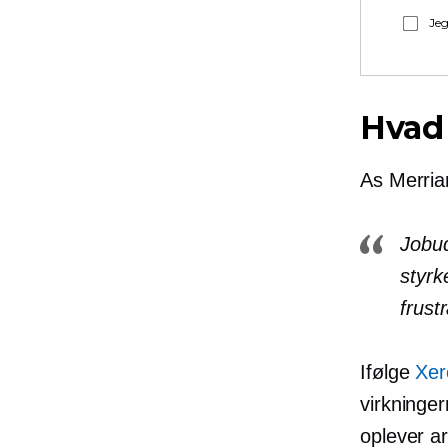
Jeg
Hvad
As
Merri
Jobud
styrk
frustr
Ifølge
Xer
virkninge
oplever
ar