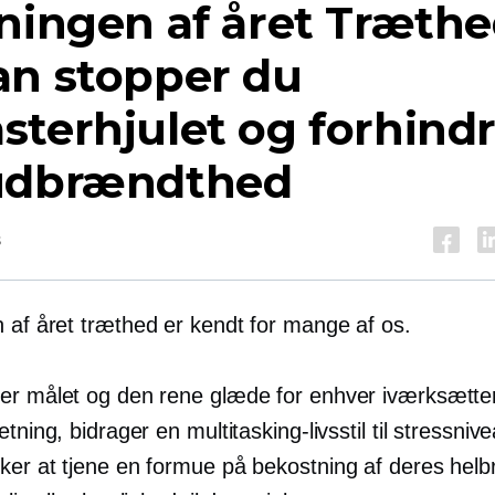
ningen af ​​året
Træthe
an stopper du
terhjulet og forhind
udbrændthed
s
af ​​året
træthed er kendt for mange af os.
er målet og den rene glæde for enhver iværksætte
etning, bidrager en multitasking-livsstil til stressniv
ker at tjene en formue på bekostning af deres helb