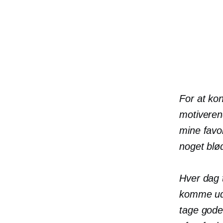
For at kont
motiveren
mine favor
noget blød
Hver dag t
komme ud 
tage gode