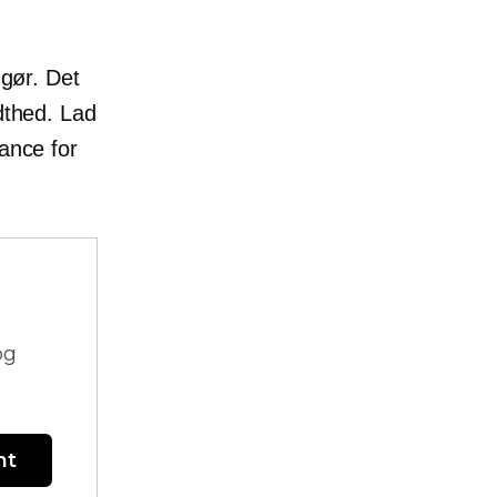
 gør. Det
ndthed. Lad
ance for
og
nt