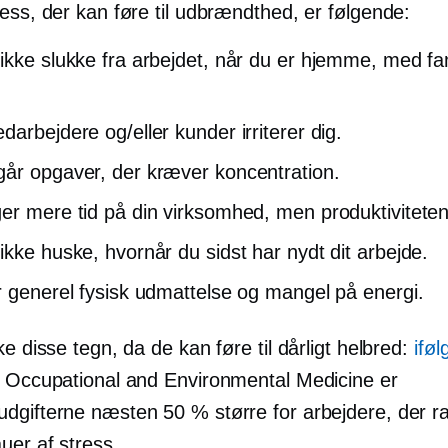
ess, der kan føre til udbrændthed, er følgende:
ikke slukke fra arbejdet, når du er hjemme, med fami
darbejdere og/eller kunder irriterer dig.
år opgaver, der kræver koncentration.
er mere tid på din virksomhed, men produktiviteten 
ikke huske, hvornår du sidst har nydt dit arbejde.
r generel fysisk udmattelse og mangel på energi.
ke disse tegn, da de kan føre til dårligt helbred:
iføl
f Occupational and Environmental Medicine er
dgifterne næsten 50 % større for arbejdere, der r
uer af stress.