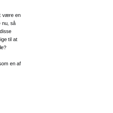
et være en
e nu, så
disse
ge til at
ile?
esom en af