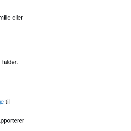
lie eller
falder.
ge
til
apporterer