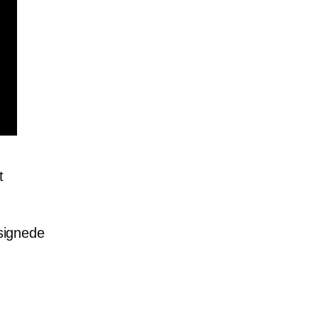
t
signede