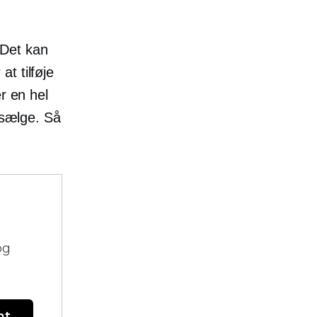
 Det kan
at tilføje
r en hel
 sælge. Så
og
nt