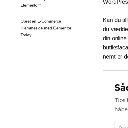
WordPres
Elementor?
Kan du ti
Opret en E-Commerce
Hjemmeside med Elementor
du vædde
Today
din online
butiksfaca
nemt er d
Så
Tips 
håbe