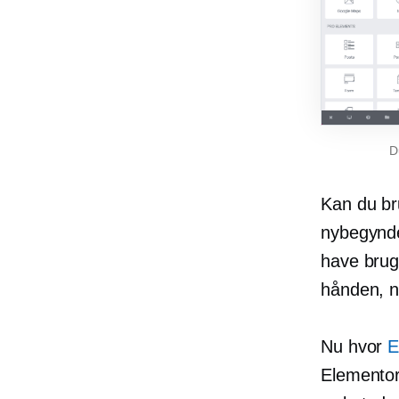
D
Kan du bru
nybegynde
have brug 
hånden, n
Nu hvor
E
Elementor 