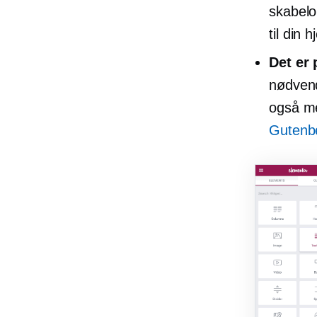
skabelon
til din
Det er 
nødvend
også me
Gutenb