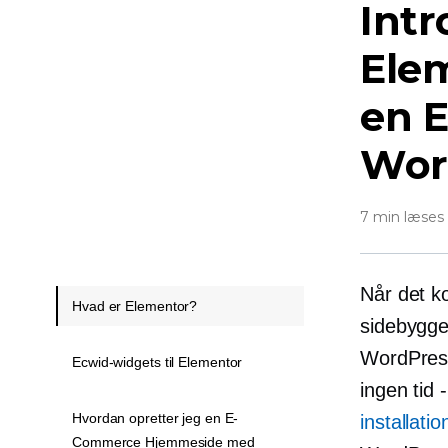
Intr
Ele
en
Wor
7 min læses
Når det k
Hvad er Elementor?
sidebygge
WordPress
Ecwid-widgets til Elementor
ingen tid
Hvordan opretter jeg en E-
installatio
Commerce Hjemmeside med