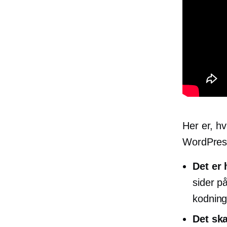
Her er, h
WordPres
Det er 
sider p
kodning
Det sk