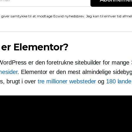
 giver samtykke til at modtage Ecwid nyhedsbrev. Jeg kan til enhver tid afme
 er Elementor?
ordPress er den foretrukne sitebuilder for mange
mesider
. Elementor er den mest almindelige sidebygg
, brugt i over
tre millioner websteder
og
180 lande