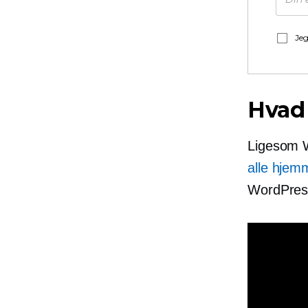
Jeg
Hvad
Ligesom W
alle hjem
WordPress