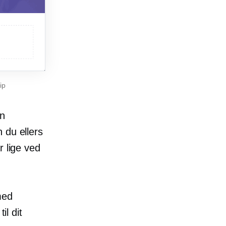
ip
en
 du ellers
r lige ved
med
il dit