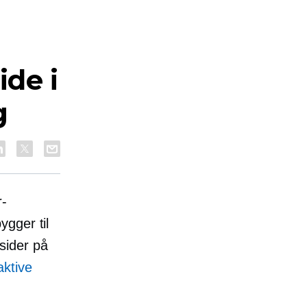
de i
g
r-
ygger til
sider på
aktive