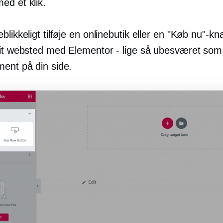
ed et klik.
blikkeligt tilføje en onlinebutik eller en "Køb nu"-kn
dit websted med Elementor - lige så ubesværet som
ment på din side.