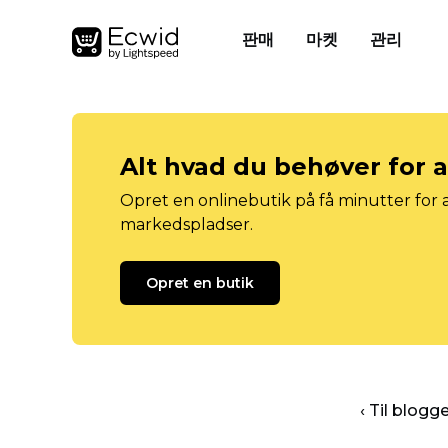
판매
마켓
관리
Alt hvad du behøver for 
Opret en onlinebutik på få minutter for a
markedspladser.
Opret en butik
‹ Til blog