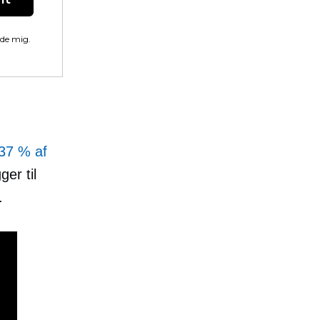
lde mig.
37 % af
er til
.