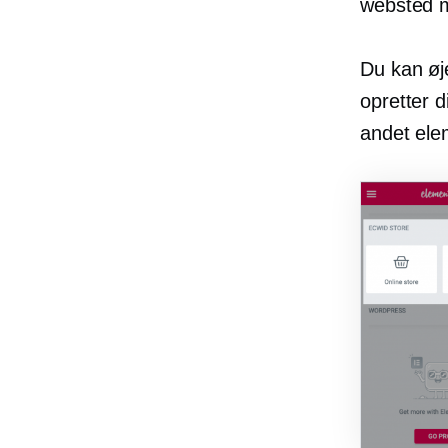
websted m
Du kan øje
opretter 
andet ele