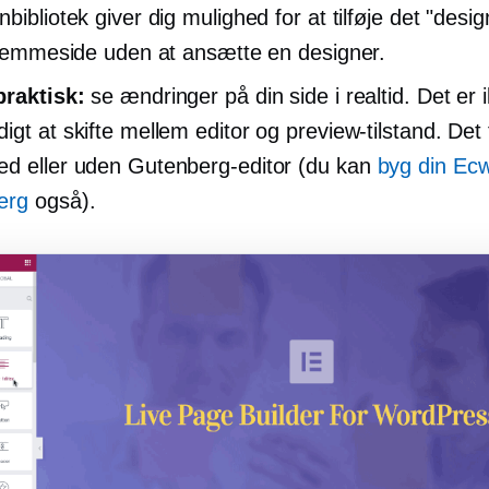
bibliotek giver dig mulighed for at tilføje det "desi
 hjemmeside uden at ansætte en designer.
praktisk:
se ændringer på din side i realtid. Det er 
igt at skifte mellem editor og preview-tilstand. Det
d eller uden Gutenberg-editor (du kan
byg din Ecwi
erg
også).