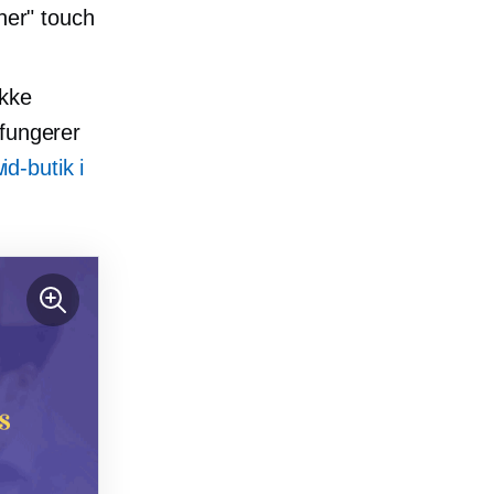
gner" touch
ikke
 fungerer
d-butik i