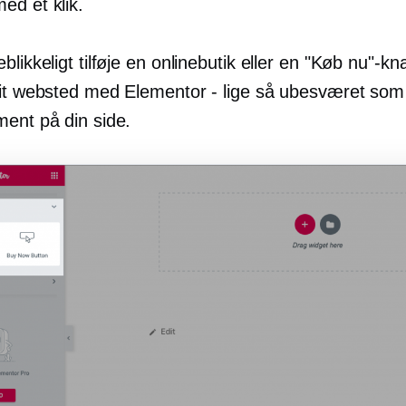
ed et klik.
blikkeligt tilføje en onlinebutik eller en "Køb nu"-kn
dit websted med Elementor - lige så ubesværet som
ment på din side.