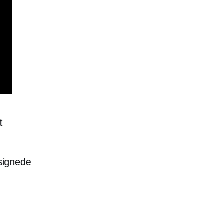
t
signede