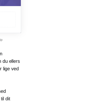
ip
en
 du ellers
r lige ved
med
il dit