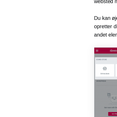
websted m
Du kan øje
opretter 
andet ele