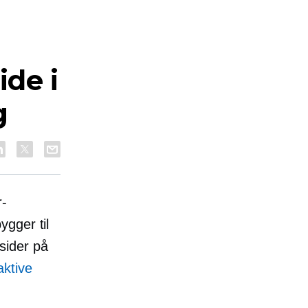
de i
g
r-
ygger til
sider på
aktive