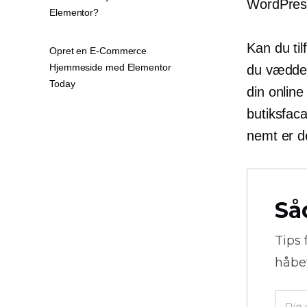
WordPres
Elementor?
Kan du ti
Opret en E-Commerce
Hjemmeside med Elementor
du vædde
Today
din online
butiksfaca
nemt er d
Så
Tips 
håbe