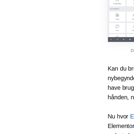
D
Kan du bru
nybegynde
have brug 
hånden, n
Nu hvor
E
Elementor 