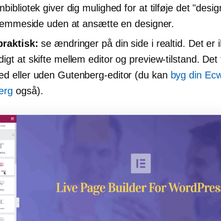
bibliotek giver dig mulighed for at tilføje det "desi
 hjemmeside uden at ansætte en designer.
praktisk:
se ændringer på din side i realtid. Det er 
igt at skifte mellem editor og preview-tilstand. Det
d eller uden Gutenberg-editor (du kan
byg din Ecwi
erg
også).