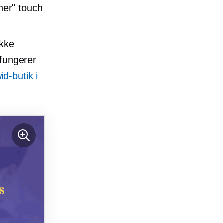
gner" touch
ikke
 fungerer
d-butik i