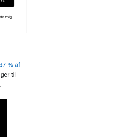
lde mig.
37 % af
er til
.