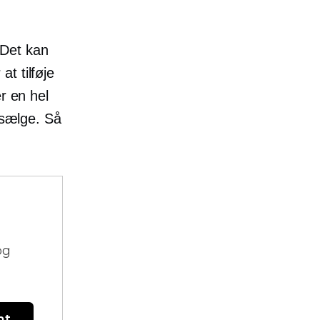
 Det kan
at tilføje
r en hel
 sælge. Så
og
nt