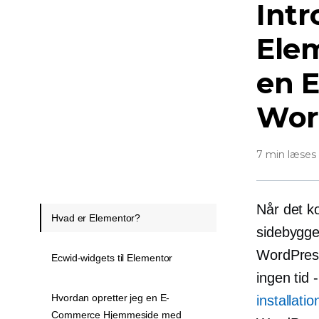
Intr
Ele
en
Wor
7 min læses
Når det k
Hvad er Elementor?
sidebygge
WordPress
Ecwid-widgets til Elementor
ingen tid
Hvordan opretter jeg en E-
installatio
Commerce Hjemmeside med