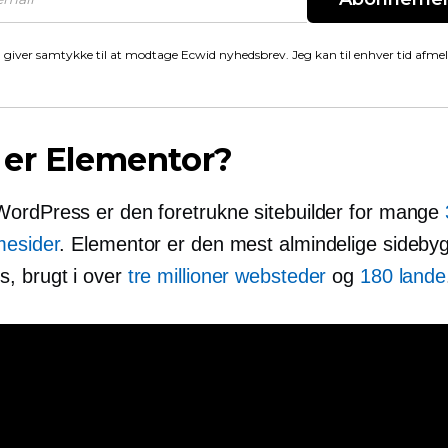
 giver samtykke til at modtage Ecwid nyhedsbrev. Jeg kan til enhver tid afme
 er Elementor?
ordPress er den foretrukne sitebuilder for mange
mesider
. Elementor er den mest almindelige sidebygg
, brugt i over
tre millioner websteder
og
180 lande