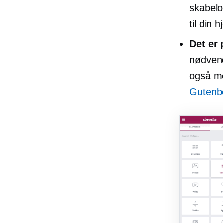
skabelon
til din
Det er 
nødvend
også me
Gutenb