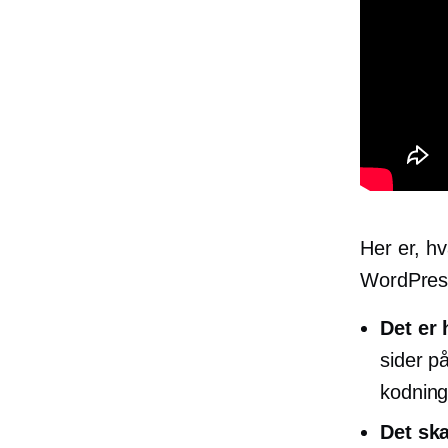
Her er, h
WordPres
Det er 
sider p
kodning
Det sk