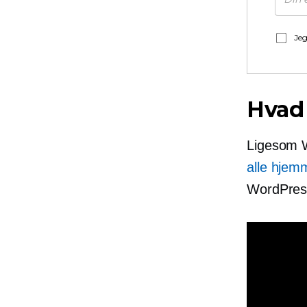
Jeg
Hvad
Ligesom W
alle hjem
WordPress