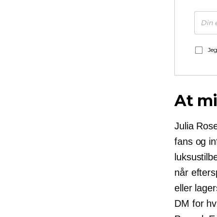
Jeg
At mi
Julia Rose
fans og i
luksustilb
når efter
eller lag
DM for hv