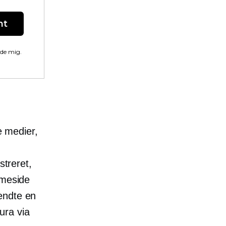
nt
lde mig.
e medier,
streret,
mmeside
endte en
ura via