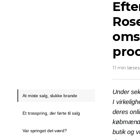
Efte
Ros
oms
pro
11 min læses
Under sek
At miste salg, slukke brande
I virkelig
deres onl
Et trosspring, der førte til salg
købmænd 
Var springet det værd?
butik og v