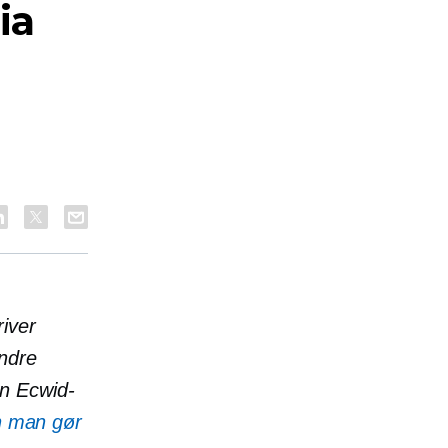
ia
iver
ndre
en Ecwid-
n man gør