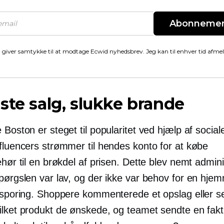
Abonneme
 giver samtykke til at modtage Ecwid nyhedsbrev. Jeg kan til enhver tid afme
ste salg, slukke brande
 Boston er steget til popularitet ved hjælp af social
nfluencers strømmer til hendes konto for at købe
ehør til en brøkdel af prisen. Dette blev nemt admini
spørgslen var lav, og der ikke var behov for en hje
ersporing. Shoppere kommenterede et opslag eller s
ilket produkt de ønskede, og teamet sendte en fakt