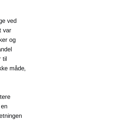
nge ved
t var
ker og
andel
til
ikke måde,
tere
 en
ætningen