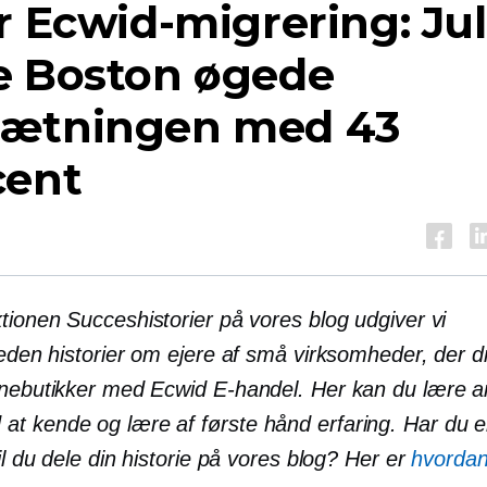
r Ecwid-migrering: Jul
e Boston øgede
ætningen med 43
cent
tionen Succeshistorier på vores blog udgiver vi
heden
historier om ejere af små virksomheder, der dr
inebutikker med Ecwid
E-handel.
Her kan du lære a
at kende og lære af
første hånd
erfaring. Har du 
il du dele din historie på vores blog? Her er
hvorda