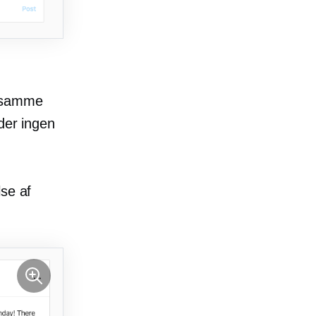
t samme
der ingen
lse af