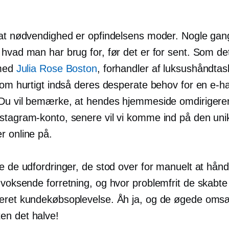
 at nødvendighed er opfindelsens moder. Nogle ga
 hvad man har brug for, før det er for sent. Som de
 med
Julia Rose Boston
, forhandler af luksushåndtas
 som hurtigt indså deres desperate behov for en
e-h
 Du vil bemærke, at hendes hjemmeside omdirigerer 
stagram-konto, senere vil vi komme ind på den un
r online på.
e de udfordringer, de stod over for manuelt at hånd
t voksende
forretning, og hvor problemfrit de skabte
eret kundekøbsoplevelse. Åh ja, og de øgede oms
n det halve!