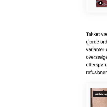
Takket væ
gjorde ord
varianter 
oversælger
efterspørg
refusioner