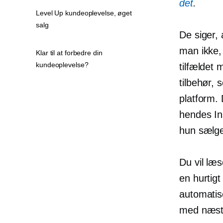
det
.
Level Up kundeoplevelse, øget
salg
De siger,
man ikke,
Klar til at forbedre din
kundeoplevelse?
tilfældet
tilbehør,
platform.
hendes In
hun sælge
Du vil læs
en
hurtig
automatis
med næste