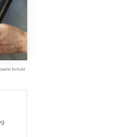
tærkt forhold
og