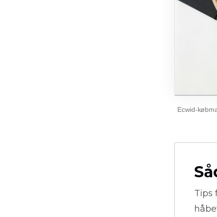
Ecwid-købman
Så
Tips 
håbe