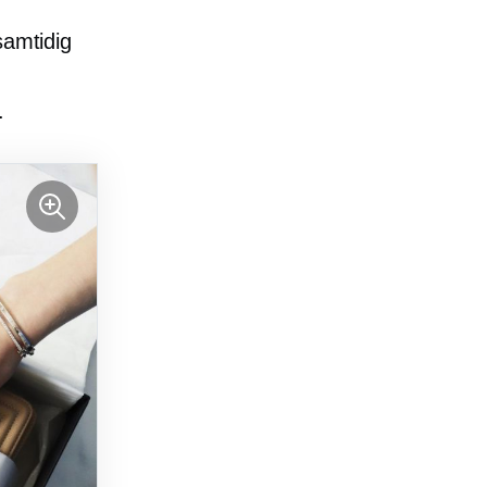
samtidig
.